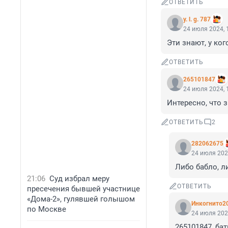
ОТВЕТИТЬ
y. l. g. 787
24 июля 2024, 
Эти знают, у ког
ОТВЕТИТЬ
265101847
24 июля 2024, 
Интересно, что 
ОТВЕТИТЬ
2
282062675
24 июля 202
Либо бабло, л
21:06
Суд избрал меру
ОТВЕТИТЬ
пресечения бывшей участнице
«Дома-2», гулявшей голышом
Инкогнито2
по Москве
24 июля 202
265101847, б