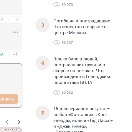
89 070
+7
–3
Погибшие и пострадавшие.
3
Что известно о взрыве в
центре Москвы
86 607
+8
–2
Галька била в людей,
4
пострадавших грузили в
скорые на лежаках. Что
происходило в Геленджике
после атаки БПЛА
80 632
равить
15 телесериалов августа —
5
выбор «Фонтанки»: «Коп-
звезда», новые «Тед Лассо»
и «Джек Ричер»,