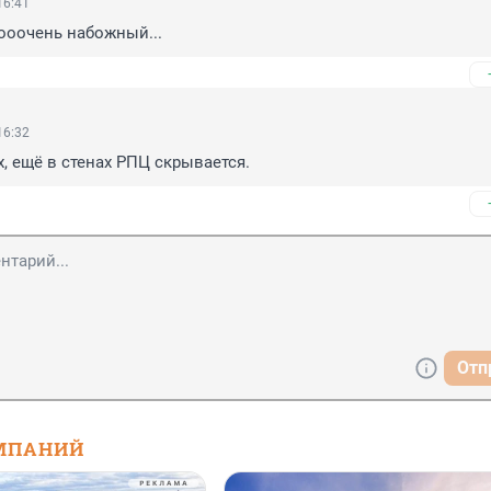
16:41
 ооочень набожный...
16:32
х, ещё в стенах РПЦ скрывается.
Отп
МПАНИЙ