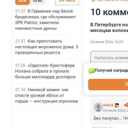
Все
СПБ
24 часа
ПЕРЕЙТИ К ПУ
10 комм
21:37
В Германии над базой
бундесвера, где обслуживают
ЗРК Patriot, заметили
В Петербурге на
неизвестные дроны
месяцам колон
21:31
Как приготовить
24 июля 2024, 16:25
настоящее мороженое дома: 3
проверенных рецепта
21:26
«Одиссея» Кристофера
Получай наград
Нолана собрала в прокате
больше миллиарда долларов
Гость
П
Войти
21:16
Никакой химии: как
спасти урожай яблок от
парши — инструкция агронома
Alex28
24 июля 2024, 
Бес попутал... Ч