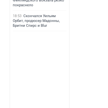
Финляндского вокзала резко
покраснело
18:53
Скончался Уильям
Орбит, продюсер Мадонны,
Бритни Спирс и Blur