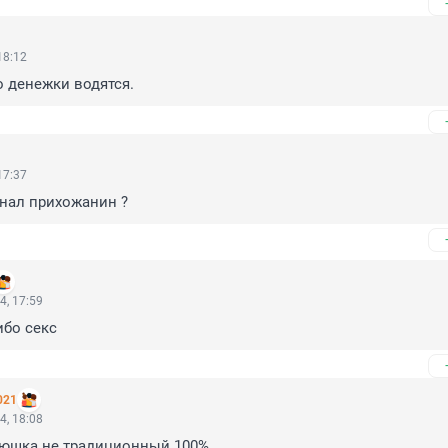
18:12
о денежки водятся.
17:37
знал прихожанин ?
4, 17:59
ибо секс
021
4, 18:08
атюшка не традиционный 100%