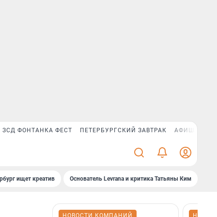
ЗСД ФОНТАНКА ФЕСТ
ПЕТЕРБУРГСКИЙ ЗАВТРАК
АФИША PLUS
рбург ищет креатив
Основатель Levrana и критика Татьяны Ким
Зач
НОВОСТИ КОМПАНИЙ
НОВОС