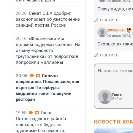
пяти чашек в день
24 июля 2024, 
Сразу видно, ну
20:26
Сенат США одобрил
законопроект об ужесточении
ОТВЕТИТЬ
санкций против России
280306919
24 июля 2024, 
20:16
«Фактически мы
Сколько их таки
должны содержать завод». На
охрану «Красного
ОТВЕТИТЬ
треугольника» от подростков
попросили миллионы
20:06
Сильно
накренился. Показываем, как
в центре Петербурга
медленно тонет плавучий
Гость
ресторан
Войти
19:58
Глава
Петроградского района
НОВОСТИ КО
показал, что будет со
зданиями без ремонта.