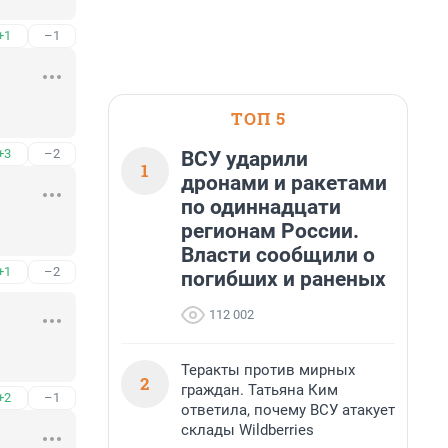
+1
–1
ТОП 5
+3
–2
ВСУ ударили
1
дронами и ракетами
по одиннадцати
регионам России.
Власти сообщили о
+1
–2
погибших и раненых
112 002
Теракты против мирных
2
граждан. Татьяна Ким
+2
–1
ответила, почему ВСУ атакует
склады Wildberries