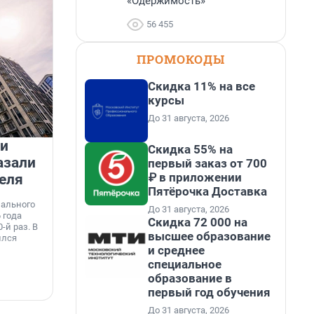
«Одержимость»
56 455
ПРОМОКОДЫ
Скидка 11% на все
курсы
До 31 августа, 2026
 и
На водоёмах Ленобласти
Скидка 55% на
азали
заработали новые базовые
первый заказ от 700
₽ в приложении
еля
станции МегаФона
К
Пятёрочка Доставка
к
нального
Инженеры МегаФона установили телеком-
До 31 августа, 2026
о
 года
оборудование на популярных водоёмах
Скидка 72 000 на
т
-й раз. В
Ленинградской области. Базовые станции
н
высшее образование
ился
вблизи Лемболовского и Раздолинского озёр,
т
и среднее
а также недалеко от Большого Тосненского
водопада.
специальное
образование в
7 августа, 14:59
7
первый год обучения
До 31 августа, 2026