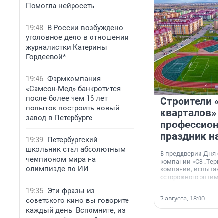
Помогла нейросеть
19:48
В России возбуждено
уголовное дело в отношении
журналистки Катерины
Гордеевой*
19:46
Фармкомпания
«Самсон-Мед» банкротится
после более чем 16 лет
Строители 
попыток построить новый
кварталов»
завод в Петербурге
профессио
праздник н
19:39
Петербургский
школьник стал абсолютным
В преддверии Дня
чемпионом мира на
компании «СЗ „Тер
олимпиаде по ИИ
компании, испытан
осторожного опти
19:35
Эти фразы из
7 августа, 18:00
советского кино вы говорите
каждый день. Вспомните, из