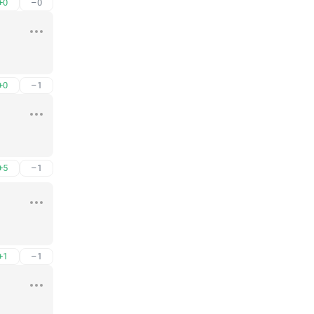
+0
–0
+0
–1
+5
–1
+1
–1