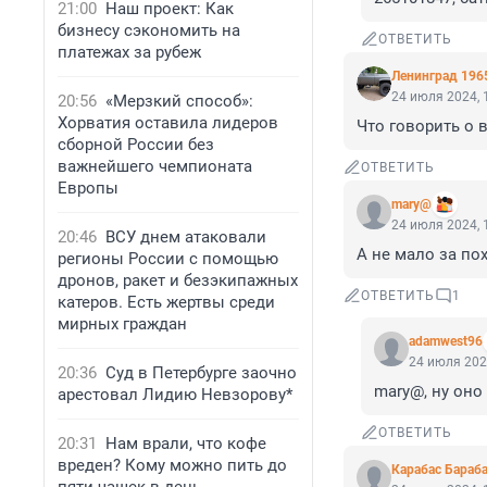
21:00
Наш проект: Как
бизнесу сэкономить на
ОТВЕТИТЬ
платежах за рубеж
Ленинград 196
24 июля 2024, 
20:56
«Мерзкий способ»:
Хорватия оставила лидеров
Что говорить о 
сборной России без
важнейшего чемпионата
ОТВЕТИТЬ
Европы
mary@
24 июля 2024, 
20:46
ВСУ днем атаковали
А не мало за по
регионы России с помощью
дронов, ракет и безэкипажных
ОТВЕТИТЬ
1
катеров. Есть жертвы среди
мирных граждан
adamwest96
24 июля 202
20:36
Суд в Петербурге заочно
mary@, ну оно
арестовал Лидию Невзорову*
ОТВЕТИТЬ
20:31
Нам врали, что кофе
вреден? Кому можно пить до
Карабас Бараб