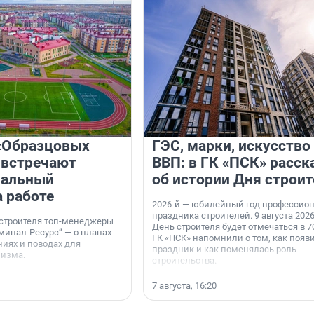
«Образцовых
ГЭС, марки, искусство
 встречают
ВВП: в ГК «ПСК» расск
нальный
об истории Дня строит
а работе
2026-й — юбилейный год профессио
праздника строителей. 9 августа 2026
 строителя топ-менеджеры
День строителя будет отмечаться в 70
минал-Ресурс“ — о планах
ГК «ПСК» напомнили о том, как появ
иях и поводах для
праздник и как поменялась роль
мизма.
строительства.
7 августа, 16:20