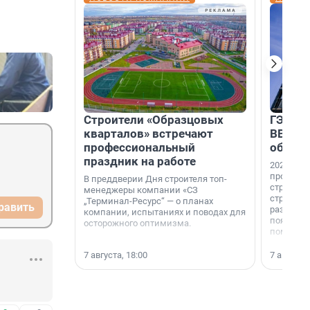
Строители «Образцовых
ГЭС, м
кварталов» встречают
ВВП: в
профессиональный
об ист
праздник на работе
2026-й —
професси
В преддверии Дня строителя топ-
строителе
менеджеры компании «СЗ
строителя
„Терминал-Ресурс“ — о планах
равить
раз. В ГК
компании, испытаниях и поводах для
появился
осторожного оптимизма.
поменяла
7 августа, 18:00
7 августа,