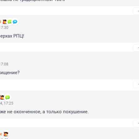
5
17:30
верхах РПЦ!
17:08
хищение?
4, 17:25
 же не оконченное, а только покушение.
ас