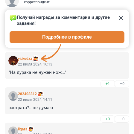
корреспондент
Получай награды за комментарии и другие 
задания!
1
2
0
4
1
Подробнее в профиле
КОММЕНТАРИИ
16
yiakudza
22 июля 2024, 16:13
"На дурака не нужен нож..."
+1
–0
282408812
22 июля 2024, 14:11
растрата?...не думаю
+0
–0
iigaza