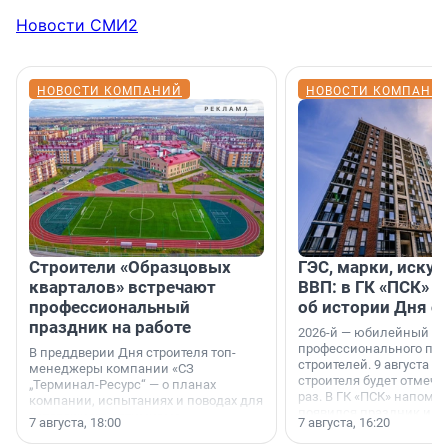
Новости СМИ2
НОВОСТИ КОМПАНИЙ
НОВОСТИ КОМПАНИ
Строители «Образцовых
ГЭС, марки, искус
кварталов» встречают
ВВП: в ГК «ПСК» р
профессиональный
об истории Дня с
праздник на работе
2026-й — юбилейный го
профессионального пр
В преддверии Дня строителя топ-
строителей. 9 августа 2
менеджеры компании «СЗ
строителя будет отмечат
„Терминал-Ресурс“ — о планах
раз. В ГК «ПСК» напомни
компании, испытаниях и поводах для
появился праздник и к
осторожного оптимизма.
7 августа, 18:00
7 августа, 16:20
поменялась роль строит