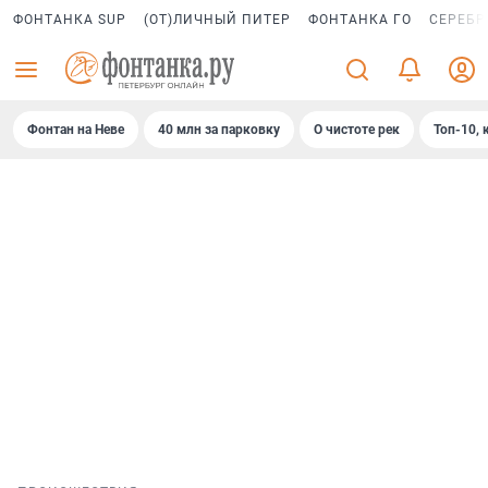
ФОНТАНКА SUP
(ОТ)ЛИЧНЫЙ ПИТЕР
ФОНТАНКА ГО
СЕРЕБР
Фонтан на Неве
40 млн за парковку
О чистоте рек
Топ-10, 