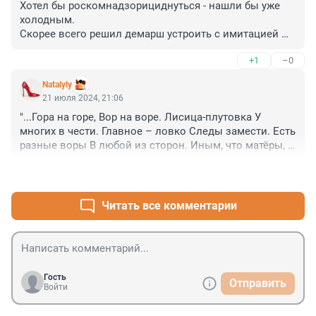
Хотел бы роскомнадзорициднуться - нашли бы уже 
холодным. 

Скорее всего решил демарш устроить с имитацией 
попытки...
+1
–0
Natalyly
21 июля 2024, 21:06
"...Гора на горе, Вор на воре. Лисица-плутовка У 
многих в чести. Главное – ловко Следы замести. Есть 
разные воры В любой из сторон. Иным, что матёры, 
Закон – не закон...". 

+5
–0
 Расул Гамзатов
Читать все комментарии
Гость
Отправить
Войти