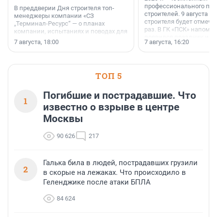
профессионального пр
В преддверии Дня строителя топ-
строителей. 9 августа 2
менеджеры компании «СЗ
строителя будет отмечат
„Терминал-Ресурс“ — о планах
раз. В ГК «ПСК» напомни
компании, испытаниях и поводах для
появился праздник и к
осторожного оптимизма.
7 августа, 18:00
7 августа, 16:20
поменялась роль строит
ТОП 5
Погибшие и пострадавшие. Что
1
известно о взрыве в центре
Москвы
90 626
217
Галька била в людей, пострадавших грузили
2
в скорые на лежаках. Что происходило в
Геленджике после атаки БПЛА
84 624