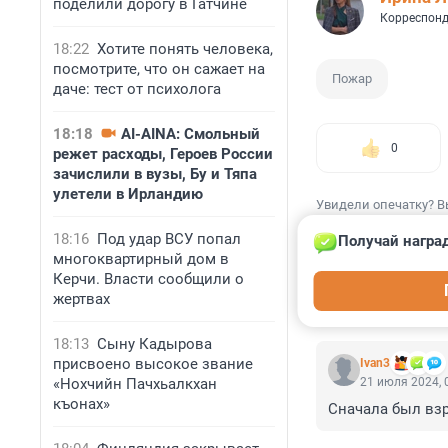
поделили дорогу в Гатчине
Корреспонд
18:22
Хотите понять человека,
посмотрите, что он сажает на
Пожар
даче: тест от психолога
18:18
AI-AINA: Смольный
0
режет расходы, Героев России
зачислили в вузы, Бу и Тяпа
улетели в Ирландию
Увидели опечатку? В
18:16
Под удар ВСУ попал
Получай награ
многоквартирный дом в
Керчи. Власти сообщили о
жертвах
КОММЕНТАР
18:13
Сыну Кадырова
присвоено высокое звание
Ivan3
«Нохчийн Пачхьалкхан
21 июля 2024, 
къонах»
Сначала был взр