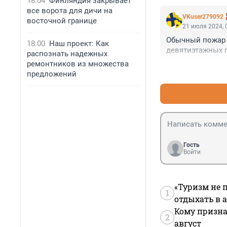
18:04
Финляндия закрывает
все ворота для дичи на
VKuser279092
восточной границе
21 июля 2024, 
Обычный пожар в
18:00
Наш проект: Как
девятиэтажных п
распознать надежных
ремонтников из множества
предложений
Гость
Войти
«Туризм не 
1
отдыхать в а
Кому призна
2
август