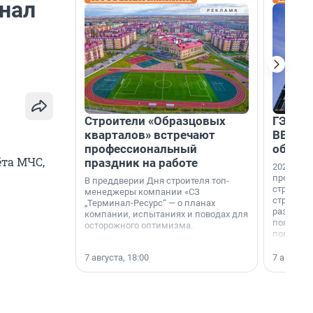
нал
Строители «Образцовых
ГЭС, м
кварталов» встречают
ВВП: в
профессиональный
об ист
ёта МЧС,
праздник на работе
2026-й —
професси
В преддверии Дня строителя топ-
строителе
менеджеры компании «СЗ
строителя
„Терминал-Ресурс“ — о планах
раз. В ГК
компании, испытаниях и поводах для
появился
осторожного оптимизма.
поменяла
7 августа, 18:00
7 августа,