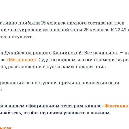
ативно прибыли 15 человек личного состава на трех
ни эвакуировали из опасной зоны 25 человек. К 22:49
тью потушить.
на Дунайском, рядом с Купчинской. Всё печально», — 
але
«Мегаполис»
. Судя по кадрам, языки пламени выр
кна, расплавленные куски рамы падали вниз.
традавших не поступали, причина появления огня
я.
ей в нашем официальном телеграм-канале
«Фонтанка
ывайтесь, чтобы первыми узнавать о важном.
Лысак