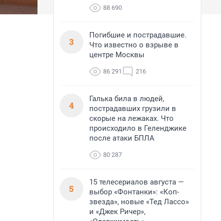
88 690
Погибшие и пострадавшие.
3
Что известно о взрыве в
центре Москвы
86 291
216
Галька била в людей,
4
пострадавших грузили в
скорые на лежаках. Что
происходило в Геленджике
после атаки БПЛА
80 287
15 телесериалов августа —
5
выбор «Фонтанки»: «Коп-
звезда», новые «Тед Лассо»
и «Джек Ричер»,