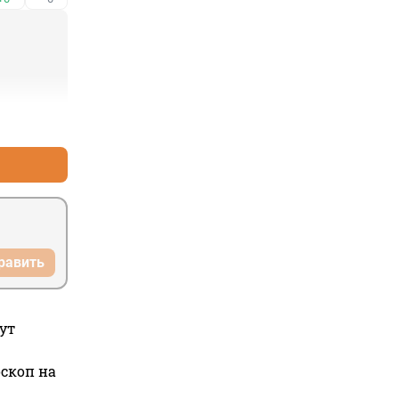
+3
–5
равить
ут
оскоп на