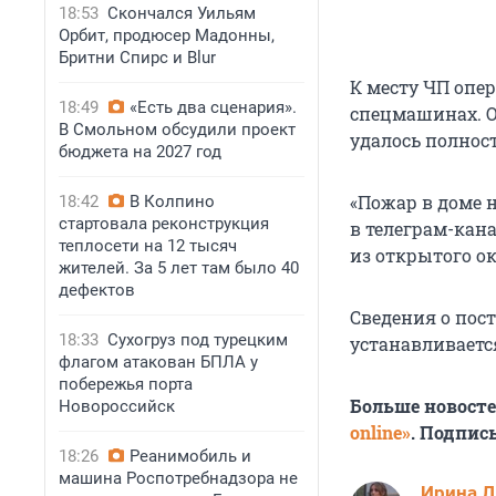
18:53
Скончался Уильям
Орбит, продюсер Мадонны,
Бритни Спирс и Blur
К месту ЧП опер
18:49
«Есть два сценария».
спецмашинах. О
В Смольном обсудили проект
удалось полнос
бюджета на 2027 год
«Пожар в доме 
18:42
В Колпино
стартовала реконструкция
в телеграм-кан
теплосети на 12 тысяч
из открытого о
жителей. За 5 лет там было 40
дефектов
Сведения о пос
18:33
Сухогруз под турецким
устанавливаетс
флагом атакован БПЛА у
побережья порта
Больше новост
Новороссийск
online»
. Подпис
18:26
Реанимобиль и
машина Роспотребнадзора не
Ирина 