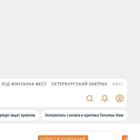
ЗСД ФОНТАНКА ФЕСТ
ПЕТЕРБУРГСКИЙ ЗАВТРАК
АФИША PLUS
рбург ищет креатив
Основатель Levrana и критика Татьяны Ким
Зач
НОВОСТИ КОМПАНИЙ
НОВОС