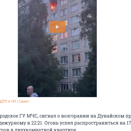
 ДТП и ЧП | Санкт-
родское ГУ МЧС, сигнал о возгорании на Дунайском пр
дежурному в 22:21. Огонь успел распространиться на 1
ров в двухкомнатной квартире.