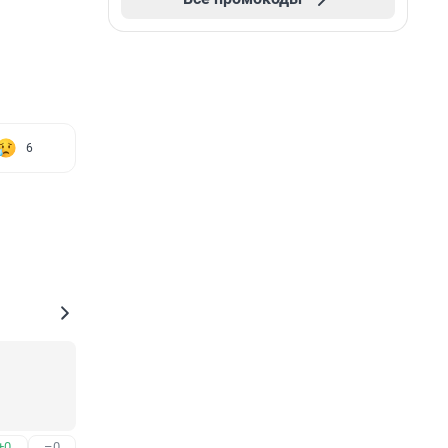
6
+0
–0