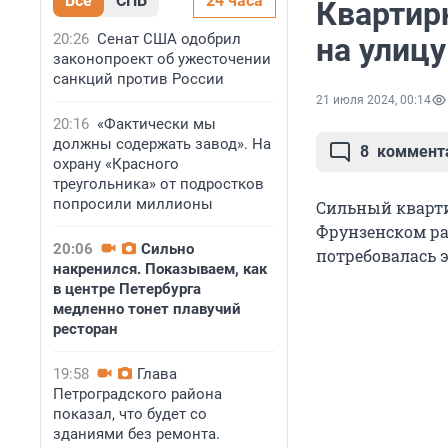
Все
СПБ
24 часа
Квартир
20:26
Сенат США одобрил
на улицу
законопроект об ужесточении
санкций против России
21 июля 2024, 00:14
20:16
«Фактически мы
должны содержать завод». На
8
коммент
охрану «Красного
треугольника» от подростков
попросили миллионы
Сильный кварт
Фрунзенском ра
20:06
Сильно
потребовалась 
накренился. Показываем, как
в центре Петербурга
медленно тонет плавучий
ресторан
19:58
Глава
Петроградского района
показал, что будет со
зданиями без ремонта.