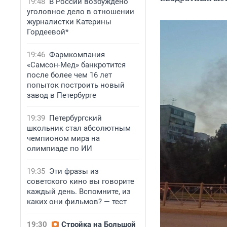
19:48
В России возбуждено
уголовное дело в отношении
журналистки Катерины
Гордеевой*
19:46
Фармкомпания
«Самсон-Мед» банкротится
после более чем 16 лет
попыток построить новый
завод в Петербурге
19:39
Петербургский
школьник стал абсолютным
чемпионом мира на
олимпиаде по ИИ
19:35
Эти фразы из
советского кино вы говорите
каждый день. Вспомните, из
каких они фильмов? — тест
19:30
Стройка на Большой