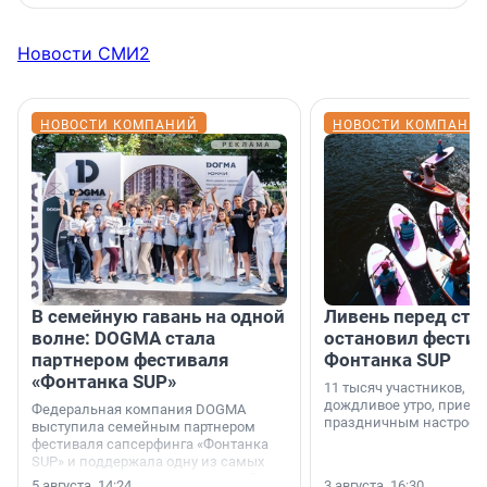
Новости СМИ2
НОВОСТИ КОМПАНИЙ
НОВОСТИ КОМПАНИ
В семейную гавань на одной
Ливень перед ста
волне: DOGMA стала
остановил фестив
партнером фестиваля
Фонтанка SUP
«Фонтанка SUP»
11 тысяч участников, н
дождливое утро, приеха
Федеральная компания DOGMA
праздничным настроен
выступила семейным партнером
фестиваля сапсерфинга «Фонтанка
SUP» и поддержала одну из самых
ярких и романтичных номинаций —
5 августа, 14:24
3 августа, 16:30