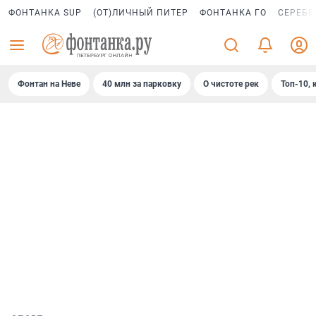
ФОНТАНКА SUP
(ОТ)ЛИЧНЫЙ ПИТЕР
ФОНТАНКА ГО
СЕРЕБР
Фонтан на Неве
40 млн за парковку
О чистоте рек
Топ-10, 