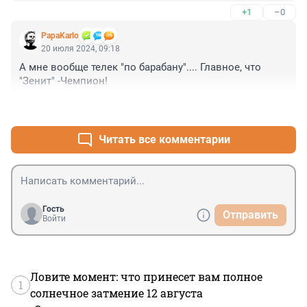
+1
–0
PapaKarlo
20 июля 2024, 09:18
А мне вообще телек "по барабану".... Главное, что 
"Зенит" -Чемпион!
+1
–0
Читать все комментарии
Гость
Отправить
Войти
Ловите момент: что принесет вам полное
1
солнечное затмение 12 августа