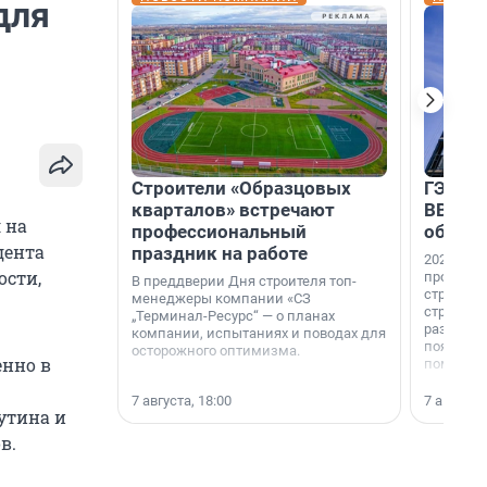
для
Строители «Образцовых
ГЭС, м
кварталов» встречают
ВВП: в
 на
профессиональный
об ист
дента
праздник на работе
2026-й —
ости,
професси
В преддверии Дня строителя топ-
строителе
менеджеры компании «СЗ
строителя
„Терминал-Ресурс“ — о планах
раз. В ГК
компании, испытаниях и поводах для
появился
осторожного оптимизма.
енно в
поменяла
7 августа, 18:00
7 августа,
утина и
в.