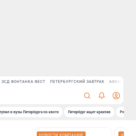
ЗСД ФОНТАНКА ФЕСТ
ПЕТЕРБУРГСКИЙ ЗАВТРАК
АФИША PLUS
тупил в вузы Петербурга по квоте
Петербург ищет креатив
Рейтинги
НОВОСТИ КОМПАНИЙ
НОВОС