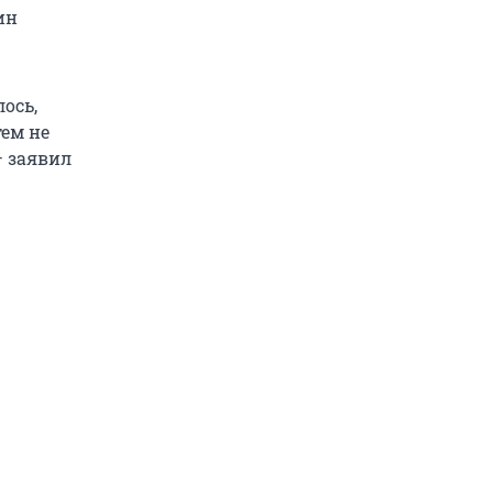
ин
ось,
тем не
— заявил