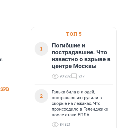
ТОП 5
Погибшие и
1
пострадавшие. Что
известно о взрыве в
 в
центре Москвы
90 282
217
 SPB
Галька била в людей,
2
пострадавших грузили в
скорые на лежаках. Что
происходило в Геленджике
после атаки БПЛА
84 321