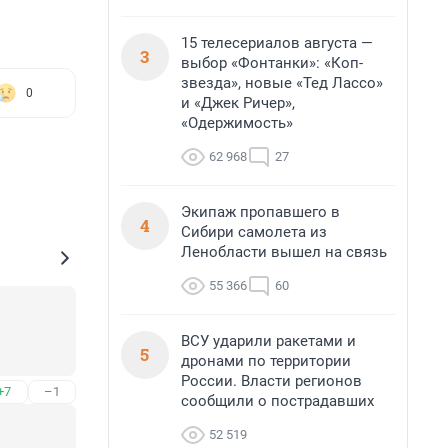
15 телесериалов августа —
3
выбор «Фонтанки»: «Коп-
звезда», новые «Тед Лассо»
0
и «Джек Ричер»,
«Одержимость»
62 968
27
Экипаж пропавшего в
4
Сибири самолета из
Ленобласти вышел на связь
55 366
60
ВСУ ударили ракетами и
5
дронами по территории
России. Власти регионов
+7
–1
сообщили о пострадавших
52 519