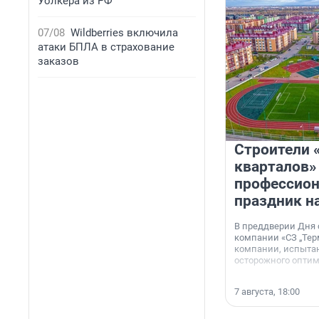
Уолкера из РФ
07/08
Wildberries включила
атаки БПЛА в страхование
заказов
Строители 
кварталов»
профессио
праздник н
В преддверии Дня
компании «СЗ „Тер
компании, испытан
осторожного опти
7 августа, 18:00