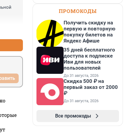
ьной 
ПРОМОКОДЫ
Получить скидку на
первую и повторную
+8
–0
покупку билетов на
Яндекс Афише
35 дней бесплатного
доступа к подписке
Иви для новых
пользователей
До 31 августа, 2026
равить
Скидка 500 ₽ на
первый заказ от 2000
₽
но
До 31 августа, 2026
которые
Все промокоды
ут