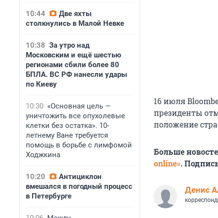
10:44
Две яхты
столкнулись в Малой Невке
10:38
За утро над
Московским и ещё шестью
регионами сбили более 80
БПЛА. ВС РФ нанесли удары
по Киеву
16 июля Bloomb
10:30
«Основная цель —
президенты отм
уничтожить все опухолевые
положение стра
клетки без остатка». 10-
летнему Ване требуется
помощь в борьбе с лимфомой
Больше новост
Ходжкина
online»
. Подпис
10:20
Антициклон
вмешался в погодный процесс
Денис А
в Петербурге
корреспонд