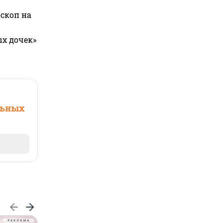
оскоп на
ых дочек»
льных