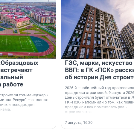
«Образцовых
ГЭС, марки, искусство
 встречают
ВВП: в ГК «ПСК» расск
нальный
об истории Дня строит
а работе
2026-й — юбилейный год профессио
праздника строителей. 9 августа 2026
 строителя топ-менеджеры
День строителя будет отмечаться в 70
минал-Ресурс“ — о планах
ГК «ПСК» напомнили о том, как появ
иях и поводах для
праздник и как поменялась роль
мизма.
строительства.
7 августа, 16:20