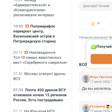
10:06
Между
«Адмиралтейской» и
Дмитрий Песков
«Комендантским»
увеличивали интервал
0
10:02
Полумарафон
перекроет центр,
Васильевский остров и
Увидели опечатку? В
Петроградскую сторону
Получай
09:15
Неизведанное.
Топ-10 самых живописных
мест «Серебряного ожерелья»
КОММЕНТАР
07:43
Москву атакуют дроны
Игорь Протасо
ВСУ
17 июля 2024, 
Да вы молитесь 
07:33
Почти 400 дронов ВСУ
атаковали ночью 15 регионов
России. Есть пострадавшие
Рострелли
07:12
На Ильском НПЗ
17 июля 2024, 