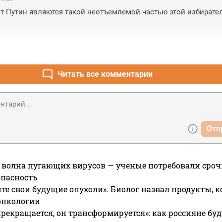
т Путин являются такой неотъемлемой частью этой избирател
 берет Песков?

я- то мания величия.
Читать все комментарии
Отп
 волна пугающих вирусов — ученые потребовали сроч
опасность
те свои будущие опухоли». Биолог назвал продукты, 
онкологии
прекращается, он трансформируется»: как россияне буд