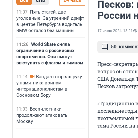
Все
СПБ
24 часа
Песков: 
11:37
Пять статей, две
России н
уголовные. За утренний дрифт
в центре Петербурга водитель
BMW остался без машины
17 июля 2024, 13:21
11:26
World Skate сняла
50
коммен
ограничения с российских
спортсменов. Они смогут
выступать с флагом и гимном
Пресс-секретар
вопрос об отно
11:14
Вандал оторвал руку
США Дональда Т
у памятника воинам-
Песков затрону
интернационалистам в
Сосновом Бору
«Традиционно в
11:03
Беспилотники
последние годы
продолжают атаковать
неотъемлемой ч
Москву
тема России на 