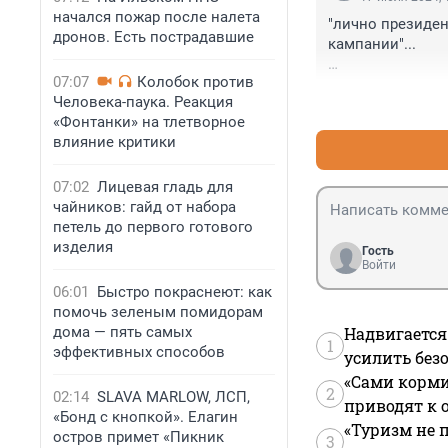
начался пожар после налета
"лично президен
дронов. Есть пострадавшие
кампании"...

07:07
Колобок против
Не много на себя
Человека-паука. Реакция
 Это просто кака
«Фонтанки» на тлетворное
влияние критики
07:02
Лицевая гладь для
чайников: гайд от набора
петель до первого готового
изделия
Гость
Войти
06:01
Быстро покраснеют: как
помочь зеленым помидорам
дома — пять самых
Надвигается
1
эффективных способов
усилить без
«Сами корми
2
02:14
SLAVA MARLOW, ЛСП,
приводят к 
«Бонд с кнопкой». Елагин
«Туризм не 
остров примет «Пикник
3