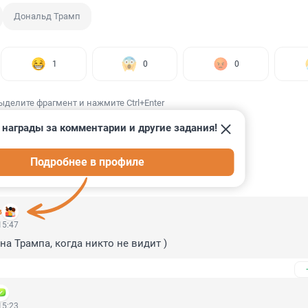
Дональд Трамп
1
0
0
ыделите фрагмент и нажмите Ctrl+Enter
 награды за комментарии и другие задания!
Подробнее в профиле
ИИ
50
в
15:47
на Трампа, когда никто не видит )
15:23