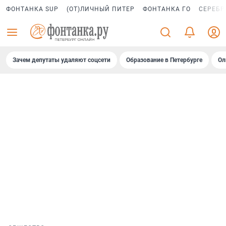
ФОНТАНКА SUP
(ОТ)ЛИЧНЫЙ ПИТЕР
ФОНТАНКА ГО
СЕРЕБР
Зачем депутаты удаляют соцсети
Образование в Петербурге
Ол