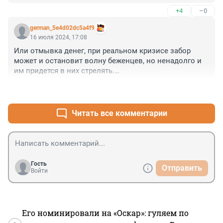
+4
–0
german_5e4d02dc5a4f9
16 июля 2024, 17:08
Или отмывка денег, при реальном кризисе забор 
может и остановит волну беженцев, но ненадолго и 
им придется в них стрелять.

Или они действительно что-то знают и готовятся 
+1
–0
отгородиться от волн беженцев и зомби из 
радиоактивной зоны.
Читать все комментарии
Гость
Отправить
Войти
Его номинировали на «Оскар»: гуляем по