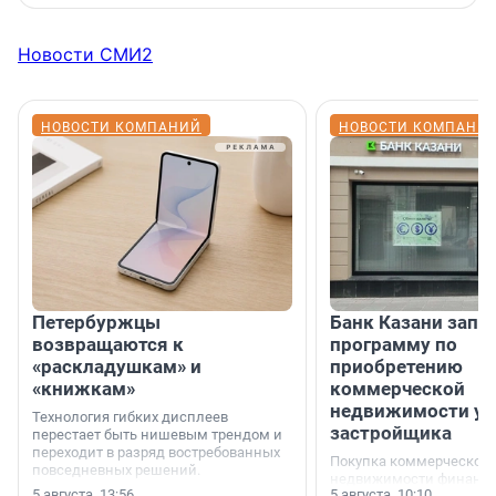
Новости СМИ2
НОВОСТИ КОМПАНИЙ
НОВОСТИ КОМПАНИ
Петербуржцы
Банк Казани запу
возвращаются к
программу по
«раскладушкам» и
приобретению
«книжкам»
коммерческой
недвижимости у
Технология гибких дисплеев
застройщика
перестает быть нишевым трендом и
переходит в разряд востребованных
Покупка коммерческой
повседневных решений.
недвижимости финанс
5 августа, 13:56
5 августа, 10:10