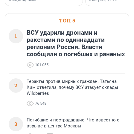
инструмент, доступный
предпринимателей. Буд
офис, склад, торговое 
или готовый арендный 
ТОП 5
успех сделки зависит о
выбора объекта и грамо
финансирования.
ВСУ ударили дронами и
1
ракетами по одиннадцати
регионам России. Власти
сообщили о погибших и раненых
101 055
Теракты против мирных граждан. Татьяна
2
Ким ответила, почему ВСУ атакует склады
Wildberries
76 548
Погибшие и пострадавшие. Что известно о
3
взрыве в центре Москвы