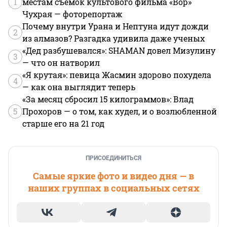
1
местам съемок культового фильма «Вор»
Чухрая — фоторепортаж
Почему внутри Урана и Нептуна идут дожди
2
из алмазов? Разгадка удивила даже ученых
«Дед разбушевался»: SHAMAN довел Мизулину
3
— что он натворил
«Я крутая»: певица Жасмин здорово похудела
4
— как она выглядит теперь
«За месяц сбросил 15 килограммов»: Влад
5
Прохоров — о том, как худел, и о возлюбленной
старше его на 21 год
ПРИСОЕДИНИТЬСЯ
Самые яркие фото и видео дня — в
наших группах в социальных сетях