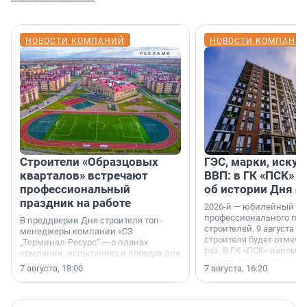
НОВОСТИ КОМПАНИЙ
НОВОСТИ КОМПАНИ
Строители «Образцовых
ГЭС, марки, искус
кварталов» встречают
ВВП: в ГК «ПСК» р
профессиональный
об истории Дня с
праздник на работе
2026-й — юбилейный го
профессионального пр
В преддверии Дня строителя топ-
строителей. 9 августа 2
менеджеры компании «СЗ
строителя будет отмечат
„Терминал-Ресурс“ — о планах
раз. В ГК «ПСК» напомни
компании, испытаниях и поводах для
появился праздник и к
осторожного оптимизма.
7 августа, 18:00
7 августа, 16:20
поменялась роль строит