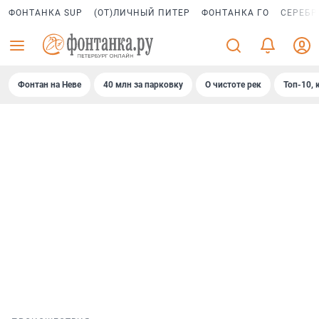
ФОНТАНКА SUP
(ОТ)ЛИЧНЫЙ ПИТЕР
ФОНТАНКА ГО
СЕРЕБР
Фонтан на Неве
40 млн за парковку
О чистоте рек
Топ-10, 