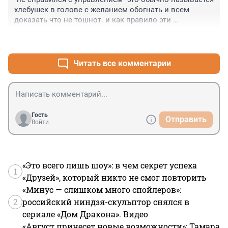
хлебушек в голове с желанием обогнать и всем 
доказать что не тошнот. и как правило эти 
обгоняльщики живыми остаются а гибнут 
+7
–1
невиновные
Читать все комментарии
Гость
Отправить
Войти
«Это всего лишь шоу»: в чем секрет успеха
1
«Друзей», который никто не смог повторить
«Минус — слишком много спойлеров»:
2
российский ниндзя-скульптор снялся в
сериале «Дом Дракона». Видео
«Август принесет новые возможности»: Тамара