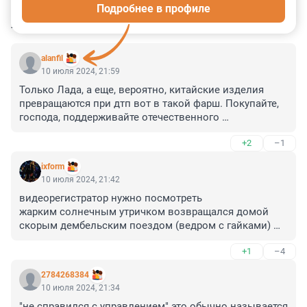
Подробнее в профиле
КОММЕНТАРИИ
3
alanfil
10 июля 2024, 21:59
Только Лада, а еще, вероятно, китайские изделия 
превращаются при дтп вот в такой фарш. Покупайте, 
господа, поддерживайте отечественного 
производителя рублем и своим бренным телом.
+2
–1
ixform
10 июля 2024, 21:42
видеорегистратор нужно посмотреть 

жарким солнечным утричком возвращался домой 
скорым дембельским поездом (ведром с гайками) 
паренёк молодой
+1
–4
2784268384
10 июля 2024, 21:34
"не справился с управлением" это обычно называется 