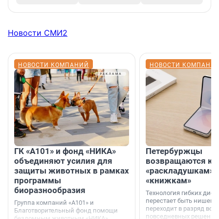
Новости СМИ2
НОВОСТИ КОМПАНИЙ
НОВОСТИ КОМПАНИ
ГК «А101» и фонд «НИКА»
Петербуржцы
объединяют усилия для
возвращаются к
защиты животных в рамках
«раскладушкам» 
программы
«книжкам»
биоразнообразия
Технология гибких дисп
перестает быть нишевы
Группа компаний «А101» и
переходит в разряд вос
Благотворительный фонд помощи
повседневных решений
бездомным животным «НИКА»