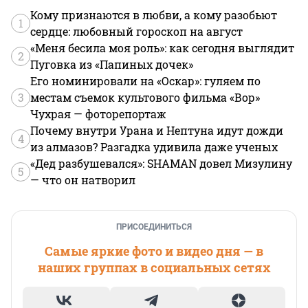
Кому признаются в любви, а кому разобьют
1
сердце: любовный гороскоп на август
«Меня бесила моя роль»: как сегодня выглядит
2
Пуговка из «Папиных дочек»
Его номинировали на «Оскар»: гуляем по
3
местам съемок культового фильма «Вор»
Чухрая — фоторепортаж
Почему внутри Урана и Нептуна идут дожди
4
из алмазов? Разгадка удивила даже ученых
«Дед разбушевался»: SHAMAN довел Мизулину
5
— что он натворил
ПРИСОЕДИНИТЬСЯ
Самые яркие фото и видео дня — в
наших группах в социальных сетях