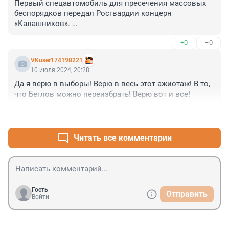
Первый спецавтомобиль для пресечения массовых 
беспорядков передал Росгвардии концерн 
«Калашников». 

Комплекс «Стена» разработали для полиции и 
+0
–0
Росгвардии. С его помощью можно блокировать 
движение людей и защищать сотрудников во время 
VKuser174198221
массовых беспорядков. 

10 июля 2024, 20:28
Мобильный комплекс включает в себя ограждение, 
Да я верю в выборы! Верю в весь этот ажиотаж! В то, 
систему пожаротушения, видеонаблюдения и 
что Беглов можно переизбрать! Верю вот и все!
регистрирования, а также устройства звукового и 
светового воздействия. 

+0
–0
Спецавтомобили «Стена» изготовлены в Ижевске в 
дивизионе специальных машин завода 
«Калашников». Они будут поставляться в 
Читать все комментарии
правоохранительные органы партиями в 2024 и 2025 
годах.
Гость
Отправить
Войти