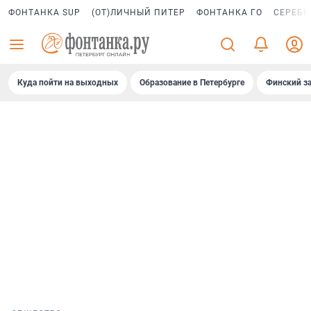
ФОНТАНКА SUP
(ОТ)ЛИЧНЫЙ ПИТЕР
ФОНТАНКА ГО
СЕРЕБР
Куда пойти на выходных
Образование в Петербурге
Финский за