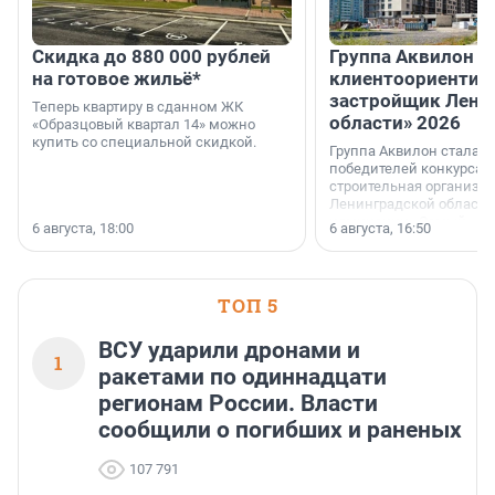
Скидка до 880 000 рублей
Группа Аквилон 
на готовое жильё*
клиентоориентир
застройщик Лени
Теперь квартиру в сданном ЖК
области» 2026
«Образцовый квартал 14» можно
купить со специальной скидкой.
Группа Аквилон стала 
победителей конкурса 
строительная организа
Ленинградской области 
номинации «Самый
6 августа, 18:00
6 августа, 16:50
клиентоориентированн
застройщик Ленинград
области».
ТОП 5
ВСУ ударили дронами и
1
ракетами по одиннадцати
регионам России. Власти
сообщили о погибших и раненых
107 791