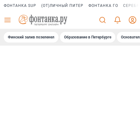
ФОНТАНКА SUP
(ОТ)ЛИЧНЫЙ ПИТЕР
ФОНТАНКА ГО
СЕРЕБР
Финский залив позеленел
Образование в Петербурге
Основател