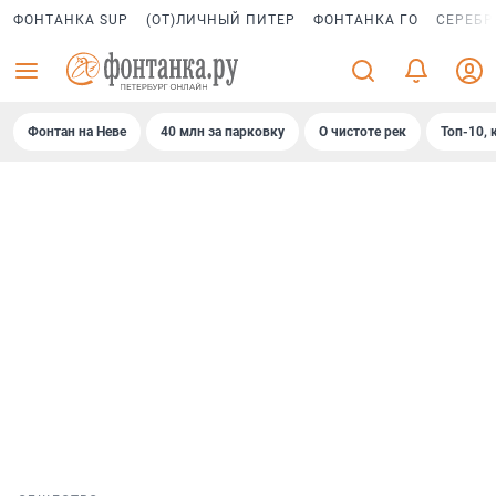
ФОНТАНКА SUP
(ОТ)ЛИЧНЫЙ ПИТЕР
ФОНТАНКА ГО
СЕРЕБР
Фонтан на Неве
40 млн за парковку
О чистоте рек
Топ-10, 