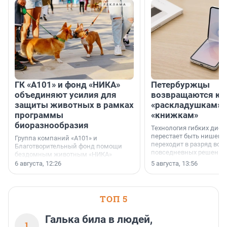
ГК «А101» и фонд «НИКА»
Петербуржцы
объединяют усилия для
возвращаются к
защиты животных в рамках
«раскладушкам» 
программы
«книжкам»
биоразнообразия
Технология гибких дисп
перестает быть нишевы
Группа компаний «А101» и
переходит в разряд вос
Благотворительный фонд помощи
повседневных решений
бездомным животным «НИКА»
заключили соглашение о
6 августа, 12:26
5 августа, 13:56
стратегическом сотрудничестве.
ТОП 5
Галька била в людей,
1