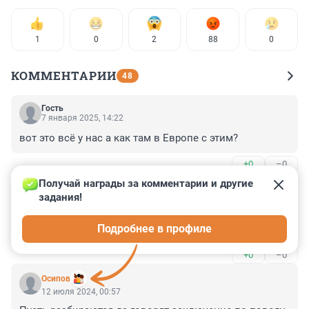
1
0
2
88
0
КОММЕНТАРИИ
48
Гость
7 января 2025, 14:22
вот это всё у нас а как там в Европе с этим?
+0
–0
Получай награды за комментарии и другие 
Гость
7 января 2025, 14:17
задания!
как водители автобусов попадали за руль в СССР и 
Подробнее в профиле
как сейчас, узнайте.да и в такси тоже.
+0
–0
Осипов
12 июля 2024, 00:57