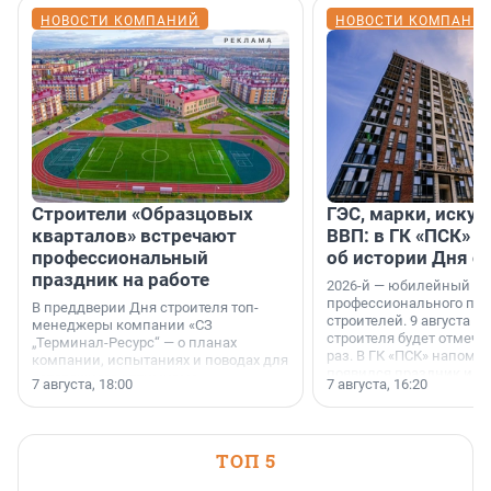
НОВОСТИ КОМПАНИЙ
НОВОСТИ КОМПАНИ
Строители «Образцовых
ГЭС, марки, искус
кварталов» встречают
ВВП: в ГК «ПСК» р
профессиональный
об истории Дня с
праздник на работе
2026-й — юбилейный го
профессионального пр
В преддверии Дня строителя топ-
строителей. 9 августа 2
менеджеры компании «СЗ
строителя будет отмечат
„Терминал-Ресурс“ — о планах
раз. В ГК «ПСК» напомни
компании, испытаниях и поводах для
появился праздник и к
осторожного оптимизма.
7 августа, 18:00
7 августа, 16:20
поменялась роль строит
ТОП 5