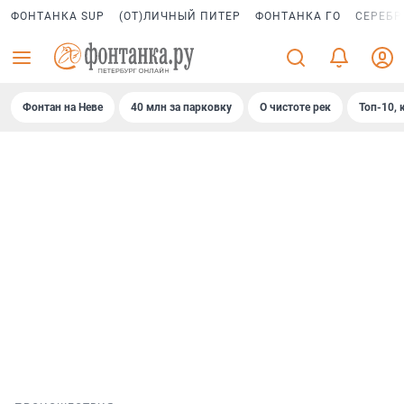
ФОНТАНКА SUP
(ОТ)ЛИЧНЫЙ ПИТЕР
ФОНТАНКА ГО
СЕРЕБР
Фонтан на Неве
40 млн за парковку
О чистоте рек
Топ-10, 