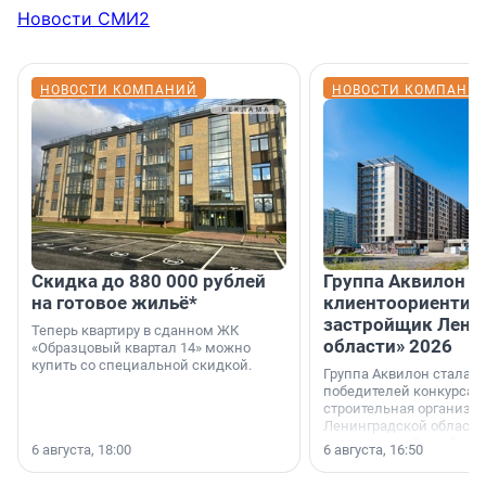
Новости СМИ2
НОВОСТИ КОМПАНИЙ
НОВОСТИ КОМПАНИ
Скидка до 880 000 рублей
Группа Аквилон 
на готовое жильё*
клиентоориентир
застройщик Лени
Теперь квартиру в сданном ЖК
области» 2026
«Образцовый квартал 14» можно
купить со специальной скидкой.
Группа Аквилон стала 
победителей конкурса 
строительная организа
Ленинградской области 
номинации «Самый
6 августа, 18:00
6 августа, 16:50
клиентоориентированн
застройщик Ленинград