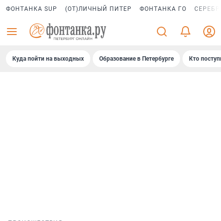
ФОНТАНКА SUP
(ОТ)ЛИЧНЫЙ ПИТЕР
ФОНТАНКА ГО
СЕРЕБР
Куда пойти на выходных
Образование в Петербурге
Кто поступ