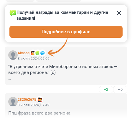
Получай награды за комментарии и другие 
задания!
0
1
0
0
0
Подробнее в профиле
КОММЕНТАРИИ
3
Akabos
8 июля 2024, 09:06
"В утреннем отчете Минобороны о ночных атаках — 
всего два региона." (с)

Фонтанка жжет!
+2
–0
282062675
8 июля 2024, 07:49
Ппц фраза всего два региона
+3
–0