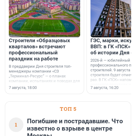
Строители «Образцовых
ГЭС, марки, искус
кварталов» встречают
ВВП: в ГК «ПСК» р
профессиональный
об истории Дня с
праздник на работе
2026-й — юбилейный го
профессионального пр
В преддверии Дня строителя топ-
строителей. 9 августа 2
менеджеры компании «СЗ
строителя будет отмечат
„Терминал-Ресурс“ — о планах
раз. В ГК «ПСК» напомни
компании, испытаниях и поводах для
появился праздник и к
осторожного оптимизма.
7 августа, 18:00
7 августа, 16:20
поменялась роль строит
ТОП 5
Погибшие и пострадавшие. Что
1
известно о взрыве в центре
Москвы