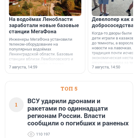
На водоёмах Ленобласти
Девелопер как ар
заработали новые базовые
добрососедства
станции МегаФона
Когда-то дворы были ме
дети играли в казаков-
Инженеры МегаФона установили
до темноты, а взрослые
телеком-оборудование на
новости на лавочках. В 1
популярных водоёмах
традиция почти исчезл
Ленинградской области. Базовые
экономическая нестаби
станции вблизи Лемболовского и
отсутствие ухода за те
Раздолинского озёр, а также
7 августа, 14:59
7 августа, 14:50
сделали своё дело.
недалеко от Большого Тосненского
водопада.
ТОП 5
ВСУ ударили дронами и
1
ракетами по одиннадцати
регионам России. Власти
сообщили о погибших и раненых
110 197