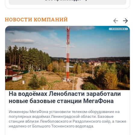
НОВОСТИ КОМПАНИЙ
На водоёмах Ленобласти заработали
новые базовые станции МегаФона
Инженеры МегаФона установили телеком-оборудование на
популярных водоёмах Ленинградской области. Базовые
станции вблизи Лемболовского и Раздолинского озёр, а также
недалеко от Большого Тосненского водопада.