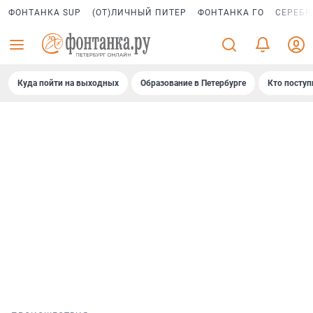
ФОНТАНКА SUP
(ОТ)ЛИЧНЫЙ ПИТЕР
ФОНТАНКА ГО
СЕРЕБР
Куда пойти на выходных
Образование в Петербурге
Кто поступ