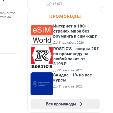
увеличила объём текущего
67 678
строительства в
вариантов
Ленинградской области
ПРОМОКОДЫ
атизма.
Группа Аквилон входит в ТОП-5 рейтинга
Интернет в 180+
независимого портала «Единый ресурс
странах мира без
застройщиков» по объёму текущего
«
роуминга и сим-карт
строительства в Ленинградской области. В
я
настоящее время компания реализует в
с
До 31 декабря, 2026
регионе 185 429 кв. метров жилья, что на 20%
ROSTIC'S - скидка 20%
5 августа, 17:12
5
больше, чем в 1 квартале 2026 года.
по промокоду на
любой заказ от
3199₽!
До 31 августа, 2026
Скидка 11% на все
курсы
До 31 августа, 2026
Все промокоды