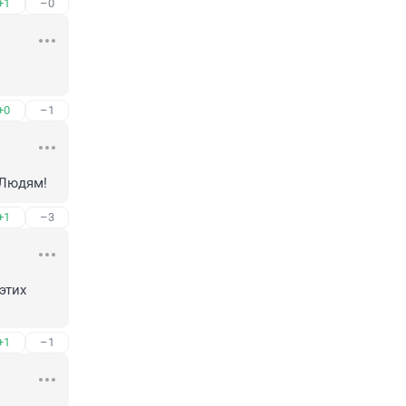
+1
–0
+0
–1
 Людям!
+1
–3
тих 
+1
–1