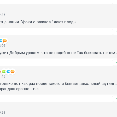
2:35
отца нации."Уроки о важном" дают плоды.
2:06
лужит Добрым уроком! что не надобно не Так быковать не тем
х
1:45
только вот как раз после такого и бывает..школьный шутинг..э
арандаш срочно...тчк
0:28