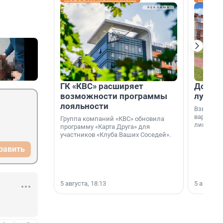
ГК «КВС» расширяет
Дом ил
возможности программы
лучше 
лояльности
Взвешива
варианто
Группа компаний «КВС» обновила
лишнего 
программу «Карта Друга» для
участников «Клуба Ваших Соседей».
равить
5 августа, 18:13
5 августа,