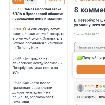
Все
СПБ
24 часа
ПЕРЕЙТИ К ПУ
8 комме
08:11
Самая массовая атака
БПЛА в Ярославской области:
повреждены дома и машины
В Петербурге ш
украли у него ч
08:00
«Если сверху летит
ракета и сжигает мой товар, то
1 июля 2024, 09:20
это не мой риск». Основатель
Levrana обрушился с критикой
на Татьяну Ким
Получай нагр
07:49
«Ъ»: трафик на
авиарейсах между Москвой и
Гость
Петербургом упал почти на
Войти
20%
07:32
Как часто после
А13579
трансплантации клетки
1 июля 2024, 1
донора «нападают» на
пациента, рассказывает
Онижедети. Ниче
гематолог