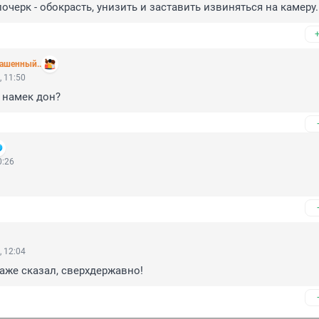
очерк - обокрасть, унизить и заставить извиняться на камеру.
лашенный..
 11:50
о намек дон?
0:26
 12:04
даже сказал, сверхдержавно!