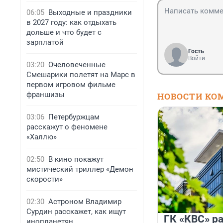
06:05
Выходные и праздники
в 2027 году: как отдыхать
дольше и что будет с
зарплатой
Гость
Войти
03:20
Очеловеченные
Смешарики полетят на Марс в
первом игровом фильме
франшизы
НОВОСТИ КО
03:06
Петербуржцам
расскажут о феномене
«Халлю»
02:50
В кино покажут
мистический триллер «Демон
скорости»
02:30
Астроном Владимир
Сурдин расскажет, как ищут
ГК «КВС» р
инопланетян