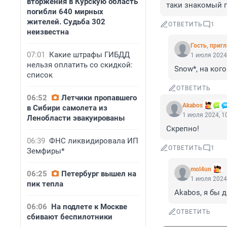
вторжения в Курскую область
таки знакомый п
погибли 640 мирных
жителей. Судьба 302
ОТВЕТИТЬ
1
неизвестна
Гость, приг
07:01
Какие штрафы ГИБДД
1 июля 2024,
нельзя оплатить со скидкой:
Snow*, на ког
список
ОТВЕТИТЬ
06:52
Летчики пропавшего
Akabos
в Сибири самолета из
1 июля 2024, 1
Ленобласти эвакуированы
Скрепно!
06:39
ФНС ликвидировала ИП
ОТВЕТИТЬ
1
Земфиры*
mol4un
06:25
Петербург вышел на
1 июля 2024,
пик тепла
Akabos, я бы 
06:06
На подлете к Москве
ОТВЕТИТЬ
сбивают беспилотники