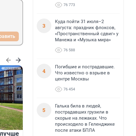
76 773
Куда пойти 31 июля–2
3
августа: праздник флоксов,
«Пространственный сдвиг» у
равить
Манежа и «Музыка мира»
76 588
Погибшие и пострадавшие.
4
Что известно о взрыве в
центре Москвы
76 454
Галька била в людей,
5
пострадавших грузили в
скорые на лежаках. Что
происходило в Геленджике
после атаки БПЛА
 лучше
Группа Аквилон на 20%