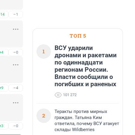
+14
–1
ТОП 5
ВСУ ударили
1
+4
–0
дронами и ракетами
по одиннадцати
регионам России.
Власти сообщили о
погибших и раненых
+9
–4
101 272
Теракты против мирных
2
граждан. Татьяна Ким
ответила, почему ВСУ атакует
+3
–0
склады Wildberries