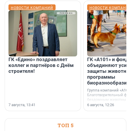
НОВОСТИ КОМПАНИЙ
НОВОСТИ КОМПАНИ
ГК «Едино» поздравляет
ГК «А101» и фонд
коллег и партнёров с Днём
объединяют усил
строителя!
защиты животных
программы
биоразнообразия
Группа компаний «А101»
Благотворительный фо
бездомным животным 
заключили соглашение
7 августа, 13:41
6 августа, 12:26
стратегическом сотрудн
ТОП 5