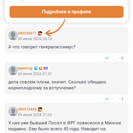
0
0
1
4
0
Подробнее в профиле
КОММЕНТАРИИ
25
280236617
30 июня 2024, 06:10
А что говорит генералиссимус?
+1
–0
муматор
30 июня 2024, 01:57
дела совсем плохи, значит. Сколько обещано 
корнеплодному за вступление?
+1
–2
280215443
29 июня 2024, 21:02
У них уже бывший Посол в ФРГ повесился в Минске 
недавно. Ему было всего 43 года. Наводит на 