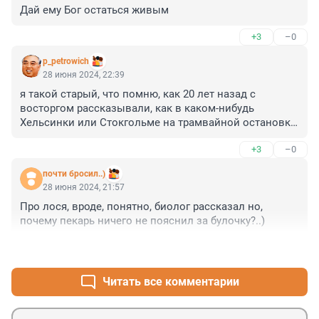
Дай ему Бог остаться живым
+3
–0
p_petrowich
28 июня 2024, 22:39
я такой старый, что помню, как 20 лет назад с 
восторгом рассказывали, как в каком-нибудь 
Хельсинки или Стокгольме на трамвайной остановке 
можно ёжика встретить, приводя как пример высокой 
+3
–0
культуры чистоты и экологичности
почти бросил..)
28 июня 2024, 21:57
Про лося, вроде, понятно, биолог рассказал но, 
почему пекарь ничего не пояснил за булочку?..)
+2
–0
Читать все комментарии