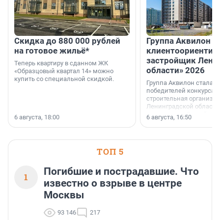
Скидка до 880 000 рублей
Группа Аквилон 
на готовое жильё*
клиентоориентир
застройщик Лени
Теперь квартиру в сданном ЖК
области» 2026
«Образцовый квартал 14» можно
купить со специальной скидкой.
Группа Аквилон стала 
победителей конкурса 
строительная организа
Ленинградской области 
номинации «Самый
6 августа, 18:00
6 августа, 16:50
клиентоориентированн
застройщик Ленинград
области».
ТОП 5
Погибшие и пострадавшие. Что
1
известно о взрыве в центре
Москвы
93 146
217