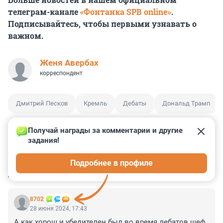
телеграм-канале
«Фонтанка SPB online»
.
Подписывайтесь, чтобы первыми узнавать о
важном.
Женя Авербах
корреспондент
Дмитрий Песков
Кремль
Дебаты
Дональд Трамп
Получай награды за комментарии и другие 
задания!
0
1
0
1
1
Подробнее в профиле
КОММЕНТАРИИ
34
8702
28 июня 2024, 17:43
А как хорош и убедителен был во время дебатов шеф 