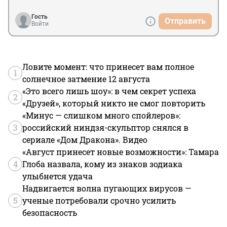
Гость
Отправить
Войти
Ловите момент: что принесет вам полное
1
солнечное затмение 12 августа
«Это всего лишь шоу»: в чем секрет успеха
2
«Друзей», который никто не смог повторить
«Минус — слишком много спойлеров»:
3
российский ниндзя-скульптор снялся в
сериале «Дом Дракона». Видео
«Август принесет новые возможности»: Тамара
4
Глоба назвала, кому из знаков зодиака
улыбнется удача
Надвигается волна пугающих вирусов —
5
ученые потребовали срочно усилить
безопасность