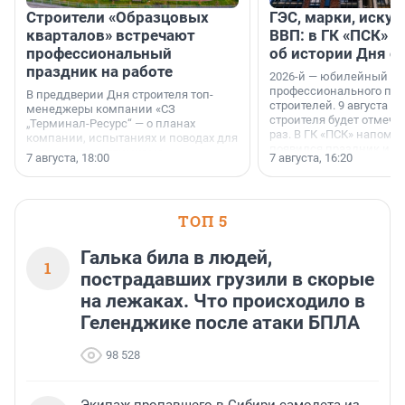
Строители «Образцовых
ГЭС, марки, искус
кварталов» встречают
ВВП: в ГК «ПСК» р
профессиональный
об истории Дня с
праздник на работе
2026-й — юбилейный го
профессионального пр
В преддверии Дня строителя топ-
строителей. 9 августа 2
менеджеры компании «СЗ
строителя будет отмечат
„Терминал-Ресурс“ — о планах
раз. В ГК «ПСК» напомни
компании, испытаниях и поводах для
появился праздник и к
осторожного оптимизма.
7 августа, 18:00
7 августа, 16:20
поменялась роль строит
ТОП 5
Галька била в людей,
1
пострадавших грузили в скорые
на лежаках. Что происходило в
Геленджике после атаки БПЛА
98 528