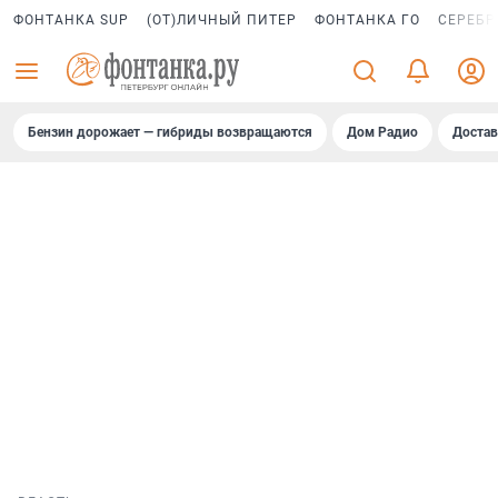
ФОНТАНКА SUP
(ОТ)ЛИЧНЫЙ ПИТЕР
ФОНТАНКА ГО
СЕРЕБР
Бензин дорожает — гибриды возвращаются
Дом Радио
Достав