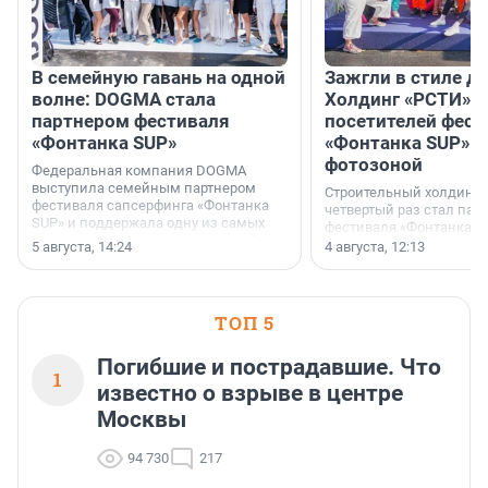
В семейную гавань на одной
Зажгли в стиле ди
волне: DOGMA стала
Холдинг «РСТИ» 
партнером фестиваля
посетителей фест
«Фонтанка SUP»
«Фонтанка SUP» я
фотозоной
Федеральная компания DOGMA
выступила семейным партнером
Строительный холдинг 
фестиваля сапсерфинга «Фонтанка
четвертый раз стал пар
SUP» и поддержала одну из самых
фестиваля «Фонтанка S
ярких и романтичных номинаций —
раз компания стремится
5 августа, 14:24
4 августа, 12:13
«SUP-свадьба».
привезти корпоративну
и подарить настоящий 
посетителям фестиваля
необычной фотозоне.
ТОП 5
Погибшие и пострадавшие. Что
1
известно о взрыве в центре
Москвы
94 730
217