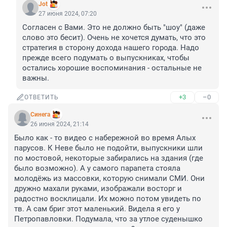
Jot
27 июня 2024, 07:20
Согласен с Вами. Это не должно быть "шоу" (даже 
слово это бесит). Очень не хочется думать, что это 
стратегия в сторону дохода нашего города. Надо 
прежде всего подумать о выпускниках, чтобы 
остались хорошие воспоминания - остальные не 
важны.
+3
–0
ОТВЕТИТЬ
Синега
26 июня 2024, 21:14
Было как - то видео с набережной во время Алых 
парусов. К Неве было не подойти, выпускники шли 
по мостовой, некоторые забирались на здания (где 
было возможно). А у самого парапета стояла 
молодёжь из массовки, которую снимали СМИ. Они 
дружно махали руками, изображали восторг и 
радостно восклицали. Их можно потом увидеть по 
тв. А сам бриг этот маленький. Видела я его у 
Петропавловки. Подумала, что за утлое суденышко 