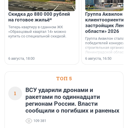
Скидка до 880 000 рублей
Группа Аквилон 
на готовое жильё*
клиентоориентир
застройщик Лени
Теперь квартиру в сданном ЖК
области» 2026
«Образцовый квартал 14» можно
купить со специальной скидкой.
Группа Аквилон стала 
победителей конкурса 
строительная организа
Ленинградской области 
номинации «Самый
6 августа, 18:00
6 августа, 16:50
клиентоориентированн
застройщик Ленинград
области».
ТОП 5
ВСУ ударили дронами и
1
ракетами по одиннадцати
регионам России. Власти
сообщили о погибших и раненых
109 381