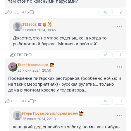
там стоит с красными парусами?
+8
–2
ОТВЕТИТЬ
1
212850Е
27 июня 2024, 08:46
Джастис, это не утлое суденышко, а когда-то 
рыболовный баркас "Молись и работай".
+3
–1
ОТВЕТИТЬ
Толя Новосельцев
26 июня 2024, 20:50
Посещение питерских ресторанов (особенно ночью и 
на таких мероприятиях) - русская рулетка... только 
дома в уютном кресле у телевизора...
+9
–3
ОТВЕТИТЬ
2
Игoрь Прoтасoв вислоухий козел
26 июня 2024, 22:13
канацкий дед спасибо за заботу, но мы как-нибудь 