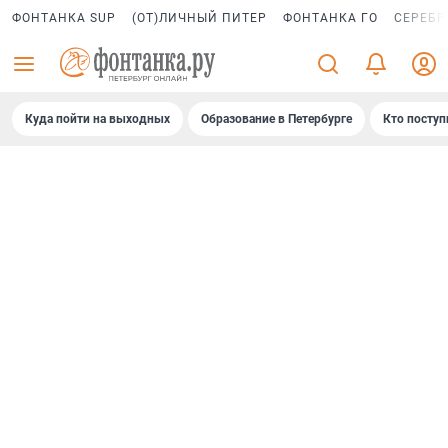
ФОНТАНКА SUP
(ОТ)ЛИЧНЫЙ ПИТЕР
ФОНТАНКА ГО
СЕРЕБР
Куда пойти на выходных
Образование в Петербурге
Кто поступ