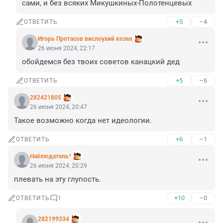
сами, и без всяких Микушкиных-Полотенцевых
+5
–4
ОТВЕТИТЬ
Игoрь Прoтасoв вислоухий козел
26 июня 2024, 22:17
обойдемся без твоих советов канацкий дед
+5
–6
ОТВЕТИТЬ
282421805
26 июня 2024, 20:47
Такое возможно когда нет идеологии.
+6
–1
ОТВЕТИТЬ
Наблюдатель*
26 июня 2024, 20:29
плевать на эту глупость.
+10
–0
ОТВЕТИТЬ
1
282199334