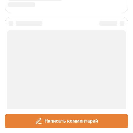
горожан.
Пользовательское соглашение
Политика обработки персональных данных
Правила использования материалов сайта
Политика использования cookies
Рекомендательные системы
Деятельность в сфере ИТ
Руководство пользователя
Наши награды
© 2000-2026 Фонтанка.Ру
Свидетельство Роскомнадзора ЭЛ № ФС 77-66333 от 14.07.2016
© ООО «Интернет Технологии»
Написать комментарий