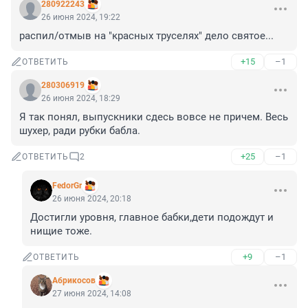
280922243
26 июня 2024, 19:22
распил/отмыв на "красных труселях" дело святое...
+15
–1
ОТВЕТИТЬ
280306919
26 июня 2024, 18:29
Я так понял, выпускники сдесь вовсе не причем. Весь 
шухер, ради рубки бабла.
+25
–1
ОТВЕТИТЬ
2
FedorGr
26 июня 2024, 20:18
Достигли уровня, главное бабки,дети подождут и 
нищие тоже.
+9
–1
ОТВЕТИТЬ
Абрикосов
27 июня 2024, 14:08