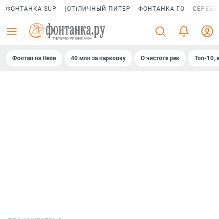
ФОНТАНКА SUP
(ОТ)ЛИЧНЫЙ ПИТЕР
ФОНТАНКА ГО
СЕРЕБР
Фонтан на Неве
40 млн за парковку
О чистоте рек
Топ-10, 