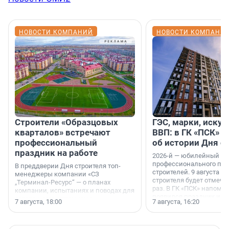
НОВОСТИ КОМПАНИЙ
НОВОСТИ КОМПАНИ
Строители «Образцовых
ГЭС, марки, искус
кварталов» встречают
ВВП: в ГК «ПСК» р
профессиональный
об истории Дня с
праздник на работе
2026-й — юбилейный го
профессионального пр
В преддверии Дня строителя топ-
строителей. 9 августа 2
менеджеры компании «СЗ
строителя будет отмечат
„Терминал-Ресурс“ — о планах
раз. В ГК «ПСК» напомни
компании, испытаниях и поводах для
появился праздник и к
осторожного оптимизма.
7 августа, 18:00
7 августа, 16:20
поменялась роль строит