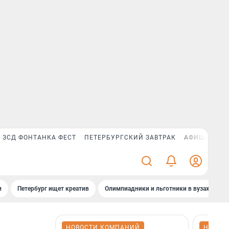
ЗСД ФОНТАНКА ФЕСТ
ПЕТЕРБУРГСКИЙ ЗАВТРАК
АФИША PLUS
и
Петербург ищет креатив
Олимпиадники и льготники в вузах СПб
НОВОСТИ КОМПАНИЙ
НОВОС