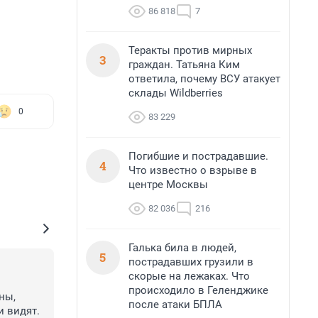
86 818
7
Теракты против мирных
3
граждан. Татьяна Ким
ответила, почему ВСУ атакует
склады Wildberries
0
83 229
Погибшие и пострадавшие.
4
Что известно о взрыве в
центре Москвы
82 036
216
Галька била в людей,
5
пострадавших грузили в
скорые на лежаках. Что
происходило в Геленджике
ы, 
после атаки БПЛА
 видят. 