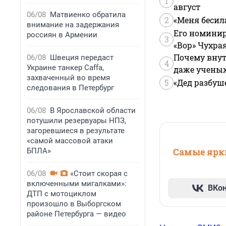
1
август
06/08
Матвиенко обратила
2
«Меня бесил
внимание на задержания
Его номинир
россиян в Армении
3
«Вор» Чухра
Почему внут
06/08
Швеция передаст
4
Украине танкер Caffa,
даже учены
захваченный во время
5
«Дед разбуш
следования в Петербург
06/08
В Ярославской области
потушили резервуары НПЗ,
загоревшиеся в результате
«самой массовой атаки
Самые ярки
БПЛА»
06/08
«Стоит скорая с
включенными мигалками»:
ВКо
ДТП с мотоциклом
произошло в Выборгском
районе Петербурга — видео