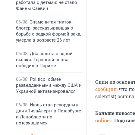
работала с детьми: не стало
Фаины Саевич
06/08
Знаменитая тикток-
блогер, рассказывавшая о
борьбе с редкой формой рака,
умерла в возрасте 26 лет
06/08
Два золота с одной
вышки: Терновой снова
победил в Париже
06/08
Politico: обмен
Один из основат
разведданными между США и
сообщил
, что п
Украиной активизировался
scientist) осно
06/08
Июль стал рекордным
для «ЛизаАлерт» в Петербурге
Больше новост
и Ленобласти по
online»
. Подпис
потерявшимся