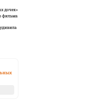
ых дочек»
го фильма
 удивила
льных