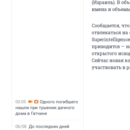
(Израиль). В о
имена и объемы
Сообщается, чт
отвлекаться на
Superintelligen
приводится — н
открытого исход
Сейчас новая к
участвовать в р
00:05
Одного погибшего
нашли при тушении дачного
дома в Гатчине
06/08
До последних дней