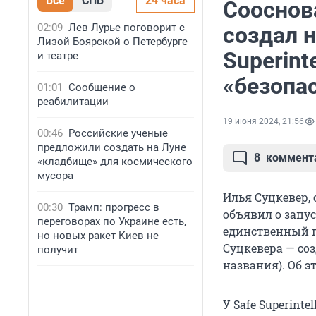
Все
СПБ
24 часа
Сооснов
02:09
Лев Лурье поговорит с
создал 
Лизой Боярской о Петербурге
Superint
и театре
«безопа
01:01
Сообщение о
реабилитации
19 июня 2024, 21:56
00:46
Российские ученые
предложили создать на Луне
8
коммент
«кладбище» для космического
мусора
Илья Суцкевер,
00:30
Трамп: прогресс в
объявил о запус
переговорах по Украине есть,
единственный п
но новых ракет Киев не
Суцкевера — соз
получит
названия). Об 
У Safe Superint