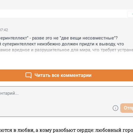
07:42
еринтеллект" - разве это не "две вещи несовместные"?

 суперинтеллект неизбежно должен придти к выводу, что 
амое вредное и разрушительное для мира, что требует устране
азимовские "три закона роботехники" применять, это уже будет
.
Читать все комментарии
Отп
ются в любви, а кому разобьют сердце: любовный гор