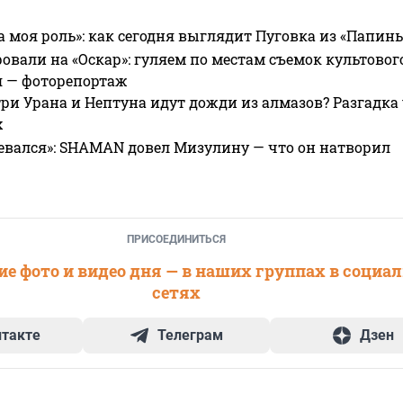
а моя роль»: как сегодня выглядит Пуговка из «Папин
овали на «Оскар»: гуляем по местам съемок культово
я — фоторепортаж
ри Урана и Нептуна идут дожди из алмазов? Разгадка
х
евался»: SHAMAN довел Мизулину — что он натворил
ПРИСОЕДИНИТЬСЯ
е фото и видео дня — в наших группах в социа
сетях
нтакте
Телеграм
Дзен