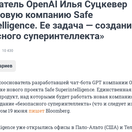
атель OpenAI Илья Суцкевер
новую компанию Safe
elligence. Ее задача — создан
сного суперинтеллекта»
10 430
ариев
 сооснователь разработавшей чат-бота GPT компании O
ке нового проекта Safe Superintelligence. Единственная
родукт, над которыми будет работать новая компани
дание «безопасного суперинтеллекта» (что и следует из
этом 19 июня
пишет
Bloomberg.
elligence уже открылись офисы в Пало-Альто (США) и Те