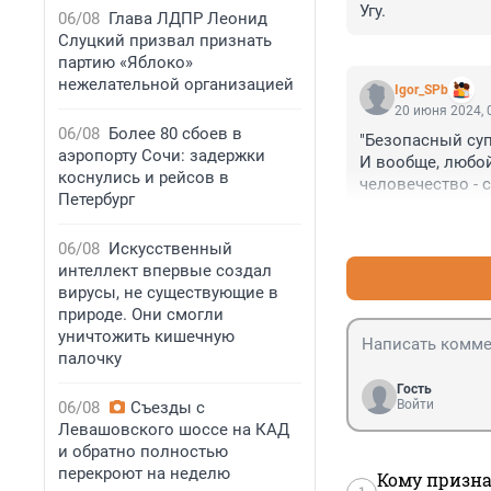
Угу.
06/08
Глава ЛДПР Леонид
Слуцкий призвал признать
партию «Яблоко»
нежелательной организацией
Igor_SPb
20 июня 2024, 
06/08
Более 80 сбоев в
"Безопасный суп
аэропорту Сочи: задержки
И вообще, любой
коснулись и рейсов в
человечество - с
Петербург
очистки. А если 
"суперинтеллект"
06/08
Искусственный
интеллект впервые создал
вирусы, не существующие в
природе. Они смогли
уничтожить кишечную
палочку
Гость
Войти
06/08
Съезды с
Левашовского шоссе на КАД
и обратно полностью
перекроют на неделю
Кому призна