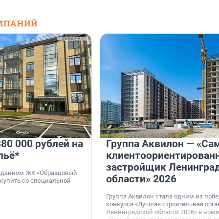
МПАНИЙ
80 000 рублей на
Группа Аквилон — «Са
льё*
клиентоориентирован
застройщик Ленингра
 сданном ЖК «Образцовый
области» 2026
 купить со специальной
Группа Аквилон стала одним из поб
конкурса «Лучшая строительная орг
Ленинградской области 2026» в ном