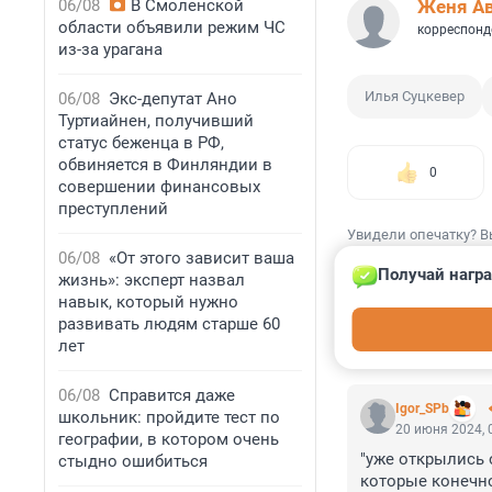
06/08
В Смоленской
Женя А
области объявили режим ЧС
корреспонд
из-за урагана
Илья Суцкевер
06/08
Экс-депутат Ано
Туртиайнен, получивший
статус беженца в РФ,
обвиняется в Финляндии в
0
совершении финансовых
преступлений
Увидели опечатку? В
06/08
«От этого зависит ваша
Получай награ
жизнь»: эксперт назвал
навык, который нужно
развивать людям старше 60
лет
КОММЕНТАР
06/08
Справится даже
Igor_SPb
школьник: пройдите тест по
20 июня 2024, 
географии, в котором очень
"уже открылись 
стыдно ошибиться
которые конечно