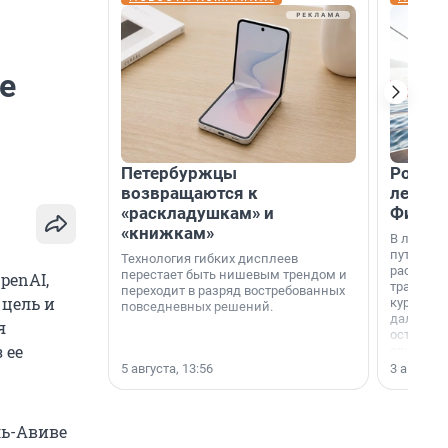
ие
Петербуржцы
Россия
возвращаются к
летят 
«раскладушкам» и
Фидж
«книжкам»
В летнем
путешест
Технология гибких дисплеев
расширил
перестает быть нишевым трендом и
penAI,
традици
переходит в разряд востребованных
 цель и
курортам
повседневных решений.
дальние 
я
острова 
 ее
свидетел
МегаФона
5 августа, 13:56
3 августа,
ль-Авиве