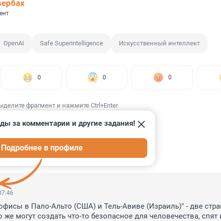
вербах
ент
OpenAI
Safe Superintelligence
Искусственный интеллект
0
0
0
ыделите фрагмент и нажмите Ctrl+Enter
ды за комментарии и другие задания!
Подробнее в профиле
ИИ
8
07:46
офисы в Пало-Альто (США) и Тель-Авиве (Израиль)" - две стран
 же могут создать что-то безопасное для человечества, спят и