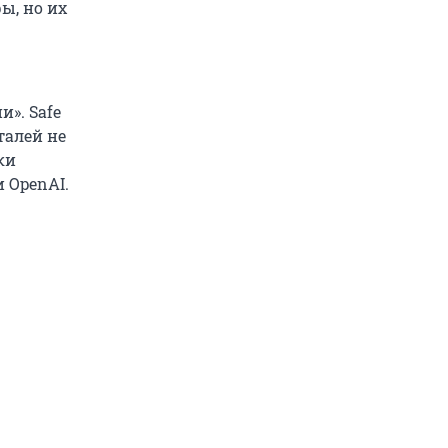
ы, но их
». Safe
талей не
ки
 OpenAI.