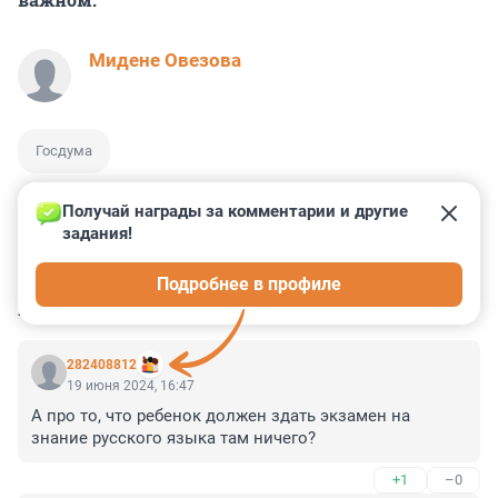
Мидене Овезова
Госдума
Получай награды за комментарии и другие 
задания!
0
0
0
0
0
Подробнее в профиле
КОММЕНТАРИИ
2
282408812
19 июня 2024, 16:47
А про то, что ребенок должен здать экзамен на 
знание русского языка там ничего?
+1
–0