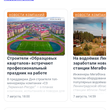
НОВОСТИ КОМПАНИЙ
НОВОСТИ КОМПАНИ
Строители «Образцовых
На водоёмах Лен
кварталов» встречают
заработали новы
профессиональный
станции МегаФон
праздник на работе
Инженеры МегаФона ус
телеком-оборудование 
В преддверии Дня строителя топ-
популярных водоёмах
менеджеры компании «СЗ
Ленинградской области
„Терминал-Ресурс“ — о планах
станции вблизи Лембол
компании, испытаниях и поводах для
Раздолинского озёр, а 
осторожного оптимизма.
7 августа, 18:00
7 августа, 14:59
недалеко от Большого Т
водопада.