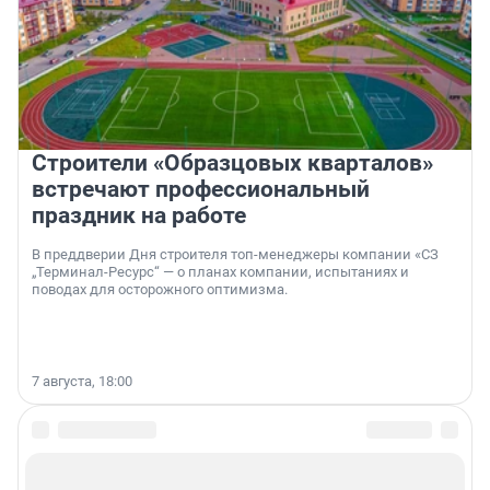
Строители «Образцовых кварталов»
встречают профессиональный
праздник на работе
В преддверии Дня строителя топ-менеджеры компании «СЗ
„Терминал-Ресурс“ — о планах компании, испытаниях и
поводах для осторожного оптимизма.
7 августа, 18:00