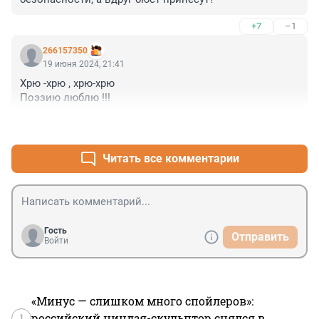
+7
–1
266157350
19 июня 2024, 21:41
Хрю -хрю , хрю-хрю 

Поэзию люблю !!!
+3
–1
Читать все комментарии
Гость
Отправить
Войти
«Минус — слишком много спойлеров»:
1
российский ниндзя-скульптор снялся в