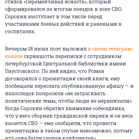
стихов «Переменчивая ясность», который
сформировался по итогам поездок в зону СВО.
Сорокин выступает в том числе перед
участниками боевых действий и ранеными в
госпиталях.
Вечером 18 июня поэт выложил
в своем телеграм-
канале
скриншоты переписки с сотрудником
петербургской Центральной библиотеки имени
Паустовского. По ней видно, что Роман
договорился о презентации своей книги, ему
пообещали переслать опубликованную афишу — и
напоследок попросили «не затрагивать
политические темы, чтобы люди не нервничали».
Когда Сорокин обратил внимание собеседника,
что у него сборник гражданской лирики и он весь
касается СВО — ему сообщили, что провести
презентацию в таком случае невозможно, потому
что «уже были случаи конфликтов».