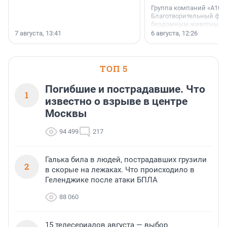
Группа компаний «А101»
Благотворительный фо
бездомным животным 
заключили соглашение
7 августа, 13:41
6 августа, 12:26
стратегическом сотрудн
ТОП 5
Погибшие и пострадавшие. Что
1
известно о взрыве в центре
Москвы
94 499
217
Галька била в людей, пострадавших грузили
2
в скорые на лежаках. Что происходило в
Геленджике после атаки БПЛА
88 060
15 телесериалов августа — выбор