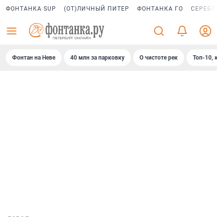
ФОНТАНКА SUP
(ОТ)ЛИЧНЫЙ ПИТЕР
ФОНТАНКА ГО
СЕРЕБР
Фонтан на Неве
40 млн за парковку
О чистоте рек
Топ-10, 