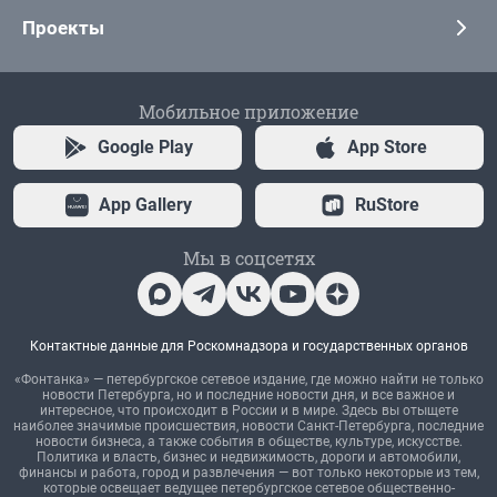
Проекты
Мобильное приложение
Google Play
App Store
App Gallery
RuStore
Мы в соцсетях
Контактные данные для Роскомнадзора и государственных органов
«Фонтанка» — петербургское сетевое издание, где можно найти не только
новости Петербурга, но и последние новости дня, и все важное и
интересное, что происходит в России и в мире. Здесь вы отыщете
наиболее значимые происшествия, новости Санкт-Петербурга, последние
новости бизнеса, а также события в обществе, культуре, искусстве.
Политика и власть, бизнес и недвижимость, дороги и автомобили,
финансы и работа, город и развлечения — вот только некоторые из тем,
которые освещает ведущее петербургское сетевое общественно-