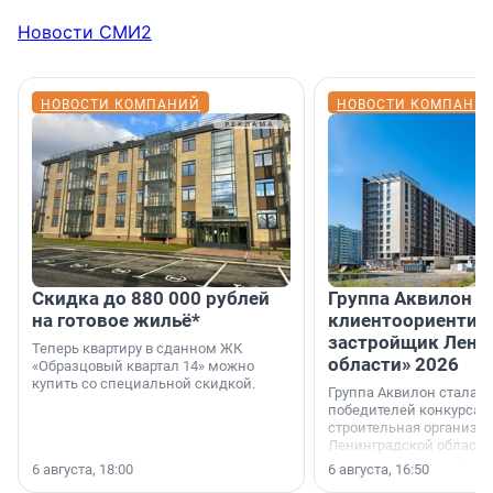
Новости СМИ2
НОВОСТИ КОМПАНИЙ
НОВОСТИ КОМПАНИ
Скидка до 880 000 рублей
Группа Аквилон 
на готовое жильё*
клиентоориентир
застройщик Лени
Теперь квартиру в сданном ЖК
области» 2026
«Образцовый квартал 14» можно
купить со специальной скидкой.
Группа Аквилон стала 
победителей конкурса 
строительная организа
Ленинградской области 
номинации «Самый
6 августа, 18:00
6 августа, 16:50
клиентоориентированн