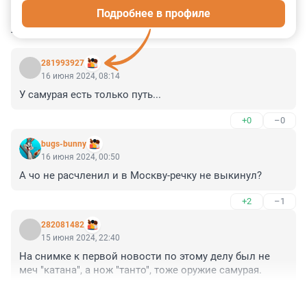
Подробнее в профиле
КОММЕНТАРИИ
12
281993927
16 июня 2024, 08:14
У самурая есть только путь...
+0
–0
bugs-bunny
16 июня 2024, 00:50
А чо не расчленил и в Москву-речку не выкинул?
+2
–1
282081482
15 июня 2024, 22:40
На снимке к первой новости по этому делу был не 
меч "катана", а нож "танто", тоже оружие самурая.
+3
–0