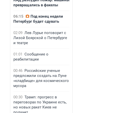
КАД разбудил пожар: машины
превращались в факелы
06:15
Под конец недели
Петербург будет сдувать
02:09
Лев Лурье поговорит с
Лизой Боярской о Петербурге
и театре
01:01
Сообщение о
реабилитации
00:46
Российские ученые
предложили создать на Луне
«кладбище» для космического
мусора
00:30
Трамп: прогресс в
переговорах по Украине есть,
но новых ракет Киев не
получит