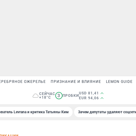
ЕРЕБРЯНОЕ ОЖЕРЕЛЬЕ
ПРИЗНАНИЕ И ВЛИЯНИЕ
LEMON GUIDE
USD 81,41
СЕЙЧАС
3
ПРОБКИ
+18°C
EUR 94,06
ователь Levrana и критика Татьяны Ким
Зачем депутаты удаляют соцсет