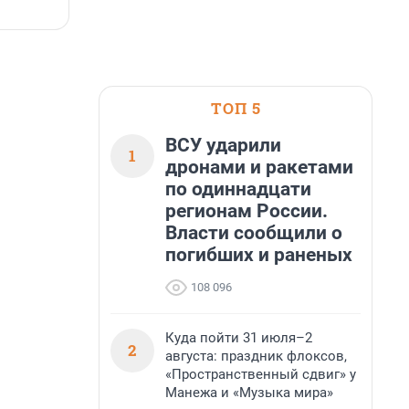
6 августа, 16:07
6
ТОП 5
ВСУ ударили
1
дронами и ракетами
по одиннадцати
регионам России.
Власти сообщили о
погибших и раненых
108 096
Куда пойти 31 июля–2
2
августа: праздник флоксов,
«Пространственный сдвиг» у
Манежа и «Музыка мира»