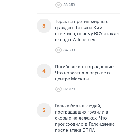
88 359
Теракты против мирных
3
граждан. Татьяна Ким
ответила, почему ВСУ атакует
склады Wildberries
84 333
Погибшие и пострадавшие.
4
Что известно о взрыве в
центре Москвы
82 820
Галька била в людей,
5
пострадавших грузили в
скорые на лежаках. Что
происходило в Геленджике
после атаки БПЛА