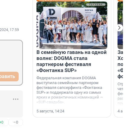
2024, 17:59
В семейную гавань на одной
Зажгли
волне: DOGMA стала
Холдин
партнером фестиваля
посети
«Фонтанка SUP»
«Фонта
фотоз
равить
Федеральная компания DOGMA
выступила семейным партнером
Строител
фестиваля сапсерфинга «Фонтанка
четверты
SUP» и поддержала одну из самых
фестивал
ярких и романтичных номинаций —
раз комп
«SUP-свадьба».
привезти
и подари
5 августа, 14:24
4 августа,
посетите
необычно
+0
–0