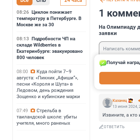
Все
СПБ
24 часа
ПЕРЕЙТИ К ПУ
1 комме
08:26
Циклон понижает
температуру в Петербурге. В
Москве же за 30
На Олимпиаду д
заявки
08:13
Подробности ЧП на
складе Wildberries в
Екатеринбурге: эвакуировано
800 человек
Получай награ
08:00
Куда пойти 7–9
Гость
августа: «Пикник „Афиши“»,
Войти
песни «Короля и Шута» в
Ледовом, день рождения
Зощенко и кубинские марки
Казанец
13 июня 2024, 
07:49
Стрельба в
Извините, а кто
таиландской школе: убиты
учителя, много раненых
ОТВЕТИТЬ