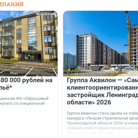
МПАНИЙ
80 000 рублей на
Группа Аквилон — «Са
льё*
клиентоориентирован
застройщик Ленингра
 сданном ЖК «Образцовый
области» 2026
 купить со специальной
Группа Аквилон стала одним из поб
конкурса «Лучшая строительная орг
Ленинградской области 2026» в ном
«Самый клиентоориентированный з
Ленинградской области».