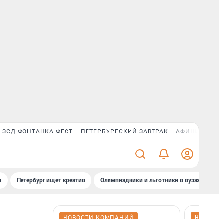
ЗСД ФОНТАНКА ФЕСТ
ПЕТЕРБУРГСКИЙ ЗАВТРАК
АФИША PLUS
и
Петербург ищет креатив
Олимпиадники и льготники в вузах СПб
НОВОСТИ КОМПАНИЙ
НОВОС