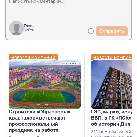
Гость
Войти
Отправить
НОВОСТИ КОМПАНИЙ
НОВОСТИ КОМПАНИ
Строители «Образцовых
ГЭС, марки, искус
кварталов» встречают
ВВП: в ГК «ПСК» р
профессиональный
об истории Дня с
праздник на работе
2026-й — юбилейный го
профессионального пр