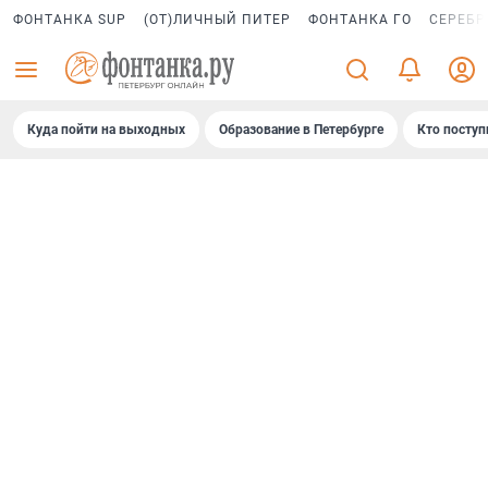
ФОНТАНКА SUP
(ОТ)ЛИЧНЫЙ ПИТЕР
ФОНТАНКА ГО
СЕРЕБР
Куда пойти на выходных
Образование в Петербурге
Кто поступ