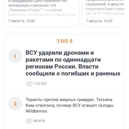
В преддверии Дня строителя топ-
строителей. 9 августа 2
менеджеры компании «СЗ
строителя будет отмечат
„Терминал-Ресурс“ — о планах
раз. В ГК «ПСК» напомни
компании, испытаниях и поводах для
появился праздник и к
осторожного оптимизма.
7 августа, 18:00
7 августа, 16:20
поменялась роль строит
ТОП 5
ВСУ ударили дронами и
1
ракетами по одиннадцати
регионам России. Власти
сообщили о погибших и раненых
112 327
Теракты против мирных граждан. Татьяна
2
Ким ответила, почему ВСУ атакует склады
Wildberries
89 418