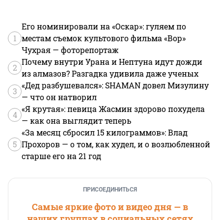
Его номинировали на «Оскар»: гуляем по
1
местам съемок культового фильма «Вор»
Чухрая — фоторепортаж
Почему внутри Урана и Нептуна идут дожди
2
из алмазов? Разгадка удивила даже ученых
«Дед разбушевался»: SHAMAN довел Мизулину
3
— что он натворил
«Я крутая»: певица Жасмин здорово похудела
4
— как она выглядит теперь
«За месяц сбросил 15 килограммов»: Влад
5
Прохоров — о том, как худел, и о возлюбленной
старше его на 21 год
ПРИСОЕДИНИТЬСЯ
Самые яркие фото и видео дня — в
наших группах в социальных сетях