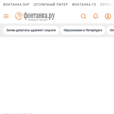
ФОНТАНКА SUP
(ОТ)ЛИЧНЫЙ ПИТЕР
ФОНТАНКА ГО
СЕРЕБР
Зачем депутаты удаляют соцсети
Образование в Петербурге
Ол