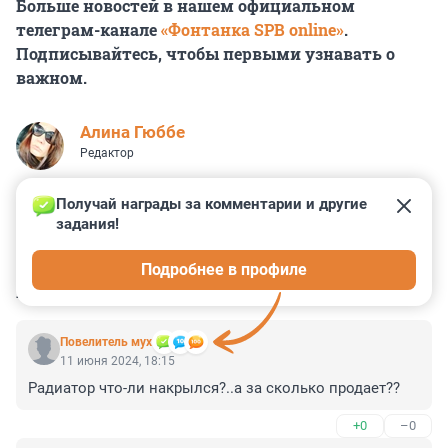
Больше новостей в нашем официальном
телеграм-канале
«Фонтанка SPB online»
.
Подписывайтесь, чтобы первыми узнавать о
важном.
Алина Гюббе
Редактор
Получай награды за комментарии и другие 
задания!
0
1
0
0
0
Подробнее в профиле
КОММЕНТАРИИ
3
Повелитель мух
11 июня 2024, 18:15
Радиатор что-ли накрылся?..а за сколько продает??
+0
–0