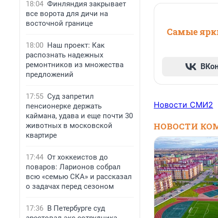
18:04
Финляндия закрывает
все ворота для дичи на
восточной границе
Самые ярки
18:00
Наш проект: Как
распознать надежных
ремонтников из множества
ВКо
предложений
17:55
Суд запретил
Новости СМИ2
пенсионерке держать
каймана, удава и еще почти 30
НОВОСТИ КО
животных в московской
квартире
17:44
От хоккеистов до
поваров: Ларионов собрал
всю «семью СКА» и рассказал
о задачах перед сезоном
17:36
В Петербурге суд