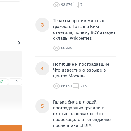
93 574
7
Теракты против мирных
3
граждан. Татьяна Ким
ответила, почему ВСУ атакует
склады Wildberries
88 449
Погибшие и пострадавшие.
4
Что известно о взрыве в
центре Москвы
+2
–2
86 091
216
Галька била в людей,
5
пострадавших грузили в
скорые на лежаках. Что
+1
–0
происходило в Геленджике
после атаки БПЛА