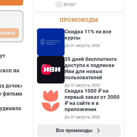
80 067
ПРОМОКОДЫ
Скидка 11% на все
равить
курсы
До 31 августа, 2026
ут
35 дней бесплатного
доступа к подписке
оскоп на
Иви для новых
пользователей
ых дочек»
До 31 августа, 2026
Скидка 1000 ₽ на
го фильма
первый заказ от 3000
₽ на сайте и в
 удивила
приложении
До 31 августа, 2026
Все промокоды