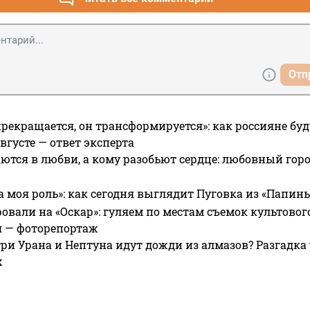
Отп
прекращается, он трансформируется»: как россияне буд
вгусте — ответ эксперта
ются в любви, а кому разобьют сердце: любовный гор
а моя роль»: как сегодня выглядит Пуговка из «Папин
овали на «Оскар»: гуляем по местам съемок культово
я — фоторепортаж
ри Урана и Нептуна идут дожди из алмазов? Разгадка
х