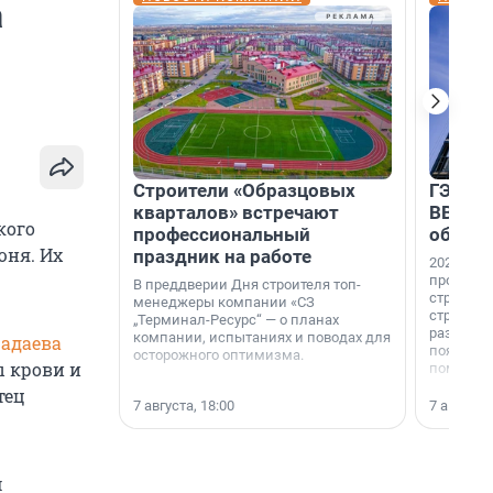
а
Строители «Образцовых
ГЭС, м
кварталов» встречают
ВВП: в
кого
профессиональный
об ист
юня. Их
праздник на работе
2026-й —
професси
В преддверии Дня строителя топ-
строителе
менеджеры компании «СЗ
строителя
„Терминал-Ресурс“ — о планах
раз. В ГК
компании, испытаниях и поводах для
Бадаева
появился
осторожного оптимизма.
ы крови и
поменяла
тец
7 августа, 18:00
7 августа,
м