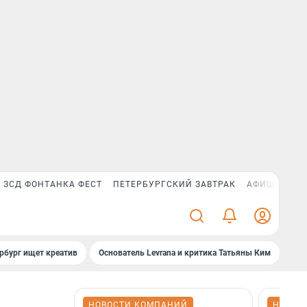
ЗСД ФОНТАНКА ФЕСТ
ПЕТЕРБУРГСКИЙ ЗАВТРАК
АФИША PLUS
рбург ищет креатив
Основатель Levrana и критика Татьяны Ким
Зач
НОВОСТИ КОМПАНИЙ
НОВОС