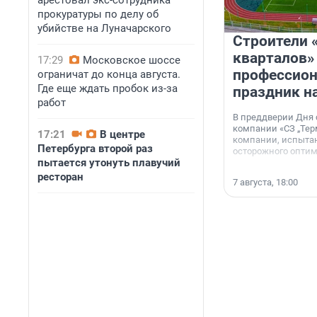
арестовал экс-сотрудника
прокуратуры по делу об
убийстве на Луначарского
Строители 
кварталов»
17:29
Московское шоссе
профессио
ограничат до конца августа.
Где еще ждать пробок из-за
праздник н
работ
В преддверии Дня
компании «СЗ „Тер
17:21
В центре
компании, испытан
Петербурга второй раз
осторожного опти
пытается утонуть плавучий
ресторан
7 августа, 18:00