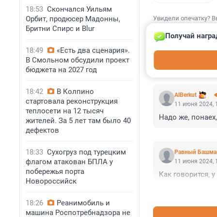
18:53
Скончался Уильям
Орбит, продюсер Мадонны,
Увидели опечатку? В
Бритни Спирс и Blur
Получай награ
18:49
«Есть два сценария».
В Смольном обсудили проект
КОММЕНТАР
бюджета на 2027 год
18:42
В Колпино
AlBerkut
стартовала реконструкция
11 июня 2024, 
теплосети на 12 тысяч
Надо же, понаех
жителей. За 5 лет там было 40
дефектов
18:33
Сухогруз под турецким
Равный Башма
флагом атакован БПЛА у
11 июня 2024, 
побережья порта
Как говорится, у
Новороссийск
18:26
Реанимобиль и
машина Роспотребнадзора не