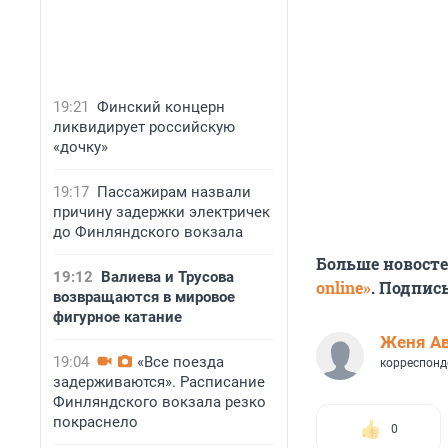
19:21
Финский концерн
ликвидирует российскую
«дочку»
19:17
Пассажирам назвали
причину задержки электричек
до Финляндского вокзала
Больше новост
19:12
Валиева и Трусова
online»
. Подпис
возвращаются в мировое
фигурное катание
Женя А
19:04
«Все поезда
корреспонд
задерживаются». Расписание
Финляндского вокзала резко
покраснело
0