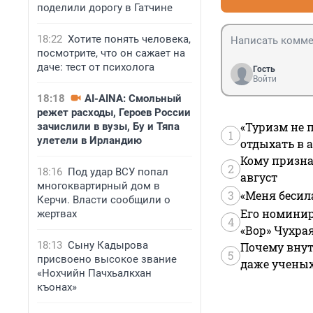
поделили дорогу в Гатчине
18:22
Хотите понять человека,
посмотрите, что он сажает на
даче: тест от психолога
Гость
Войти
18:18
AI-AINA: Смольный
режет расходы, Героев России
«Туризм не 
зачислили в вузы, Бу и Тяпа
1
улетели в Ирландию
отдыхать в а
Кому призна
2
18:16
Под удар ВСУ попал
август
многоквартирный дом в
3
«Меня бесил
Керчи. Власти сообщили о
Его номинир
жертвах
4
«Вор» Чухра
18:13
Сыну Кадырова
Почему внут
5
присвоено высокое звание
даже учены
«Нохчийн Пачхьалкхан
къонах»