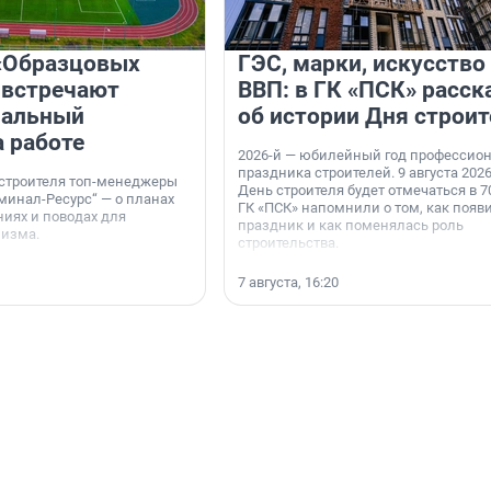
«Образцовых
ГЭС, марки, искусство
 встречают
ВВП: в ГК «ПСК» расск
нальный
об истории Дня строит
а работе
2026-й — юбилейный год профессио
праздника строителей. 9 августа 2026
 строителя топ-менеджеры
День строителя будет отмечаться в 70
минал-Ресурс“ — о планах
ГК «ПСК» напомнили о том, как появ
иях и поводах для
праздник и как поменялась роль
мизма.
строительства.
7 августа, 16:20