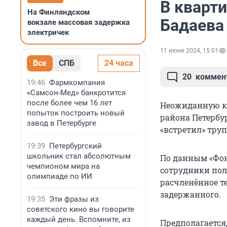
В кварт
На Финляндском
Бадаева
вокзале массовая задержка
электричек
11 июня 2024, 15:01
Все
СПБ
24 часа
20
коммен
19:46
Фармкомпания
«Самсон-Мед» банкротится
после более чем 16 лет
Неожиданную ка
попыток построить новый
района Петербур
завод в Петербурге
«встретил» труп
19:39
Петербургский
школьник стал абсолютным
По данным «Фон
чемпионом мира на
сотрудники пол
олимпиаде по ИИ
расчленённое т
задержанного.
19:35
Эти фразы из
советского кино вы говорите
каждый день. Вспомните, из
Предполагается