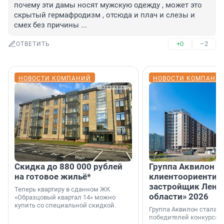
почему эти дамы носят мужскую одежду , может это 
скрытый гермафродизм , отсюда и плач и слезы и 
смех без причины ...
+0
–2
ОТВЕТИТЬ
НОВОСТИ КОМПАНИЙ
НОВОСТИ КОМПАНИ
Скидка до 880 000 рублей
Группа Аквилон 
на готовое жильё*
клиентоориентир
застройщик Лени
Теперь квартиру в сданном ЖК
области» 2026
«Образцовый квартал 14» можно
купить со специальной скидкой.
Группа Аквилон стала 
победителей конкурса 