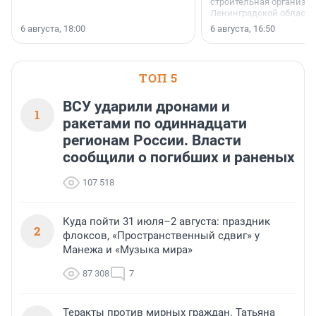
строительная организа
Ленинградской области 
номинации «Самый
6 августа, 18:00
6 августа, 16:50
клиентоориентированн
застройщик Ленинград
области».
ТОП 5
ВСУ ударили дронами и
1
ракетами по одиннадцати
регионам России. Власти
сообщили о погибших и раненых
107 518
Куда пойти 31 июля–2 августа: праздник
2
флоксов, «Пространственный сдвиг» у
Манежа и «Музыка мира»
87 308
7
Теракты против мирных граждан. Татьяна