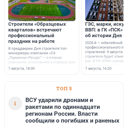
Строители «Образцовых
ГЭС, марки, искус
кварталов» встречают
ВВП: в ГК «ПСК» р
профессиональный
об истории Дня с
праздник на работе
2026-й — юбилейный го
профессионального пр
В преддверии Дня строителя топ-
строителей. 9 августа 2
менеджеры компании «СЗ
строителя будет отмечат
„Терминал-Ресурс“ — о планах
раз. В ГК «ПСК» напомни
компании, испытаниях и поводах для
появился праздник и к
осторожного оптимизма.
7 августа, 18:00
7 августа, 16:20
поменялась роль строит
ТОП 5
ВСУ ударили дронами и
1
ракетами по одиннадцати
регионам России. Власти
сообщили о погибших и раненых