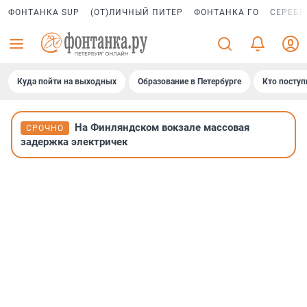
ФОНТАНКА SUP
(ОТ)ЛИЧНЫЙ ПИТЕР
ФОНТАНКА ГО
СЕРЕБР
Куда пойти на выходных
Образование в Петербурге
Кто поступ
На Финляндском вокзале массовая
СРОЧНО
задержка электричек