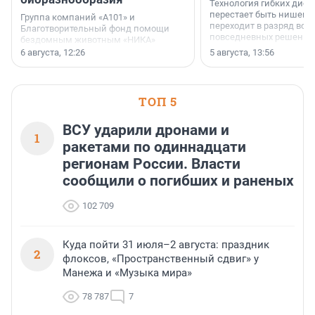
Технология гибких дисп
перестает быть нишевы
Группа компаний «А101» и
переходит в разряд вос
Благотворительный фонд помощи
повседневных решений
бездомным животным «НИКА»
заключили соглашение о
6 августа, 12:26
5 августа, 13:56
стратегическом сотрудничестве.
ТОП 5
ВСУ ударили дронами и
1
ракетами по одиннадцати
регионам России. Власти
сообщили о погибших и раненых
102 709
Куда пойти 31 июля–2 августа: праздник
2
флоксов, «Пространственный сдвиг» у
Манежа и «Музыка мира»
78 787
7