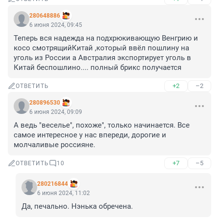
280648886
6 июня 2024, 09:45
Теперь вся надежда на подхрюкивающую Венгрию и 
косо смотрящийКитай ,который ввёл пошлину на 
уголь из России а Австралия экспортирует уголь в 
Китай беспошлино.... полный брикс получается
+2
–2
ОТВЕТИТЬ
280896530
6 июня 2024, 09:09
А ведь "веселье", похоже", только начинается. Все 
самое интересное у нас впереди, дорогие и 
молчаливые россияне.
+7
–5
ОТВЕТИТЬ
10
280216844
6 июня 2024, 11:02
Да, печально. Нэнька обречена.