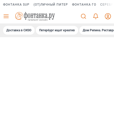
ФОНТАНКА SUP
(ОТ)ЛИЧНЫЙ ПИТЕР
ФОНТАНКА ГО
СЕРЕБР
Доставка в СИЗО
Петербург ищет креатив
Дом Репина. Реставр