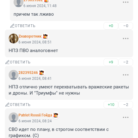
275039382
6 июня 2024, 11:48
причем так лживо
+0
–0
ОТВЕТИТЬ
Zнаворотник
6 июня 2024, 08:51
НПЗ ПВО аналоговнет
+9
–2
ОТВЕТИТЬ
282395246
6 июня 2024, 08:41
НПЗ отлично умеют перехватывать вражеские ракеты 
и дроны. И "Триумфы" не нужны
+10
–2
ОТВЕТИТЬ
Patriot Rossii Гойда
6 июня 2024, 08:24
СВО идет по плану, в строгом соответствии с 
графиком. (С)