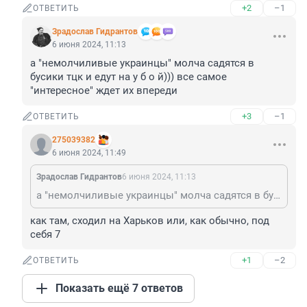
+2
–1
ОТВЕТИТЬ
Зрадослав Гидрантов
6 июня 2024, 11:13
а "немолчиливые украинцы" молча садятся в 
бусики тцк и едут на у б о й))) все самое 
"интересное" ждет их впереди
+3
–1
ОТВЕТИТЬ
275039382
6 июня 2024, 11:49
Зрадослав Гидрантов
6 июня 2024, 11:13
а "немолчиливые украинцы" молча садятся в бусики тцк и едут на у б о й))) все самое "интересное" ждет их впереди
как там, сходил на Харьков или, как обычно, под 
себя 7
+1
–2
ОТВЕТИТЬ
Показать ещё 7 ответов