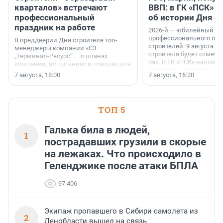
кварталов» встречают
ВВП: в ГК «ПСК» р
профессиональный
об истории Дня с
праздник на работе
2026-й — юбилейный го
профессионального пр
В преддверии Дня строителя топ-
строителей. 9 августа 2
менеджеры компании «СЗ
строителя будет отмечат
„Терминал-Ресурс“ — о планах
раз. В ГК «ПСК» напомни
компании, испытаниях и поводах для
появился праздник и к
осторожного оптимизма.
7 августа, 18:00
7 августа, 16:20
поменялась роль строит
ТОП 5
Галька била в людей,
1
пострадавших грузили в скорые
на лежаках. Что происходило в
Геленджике после атаки БПЛА
97 406
Экипаж пропавшего в Сибири самолета из
2
Ленобласти вышел на связь