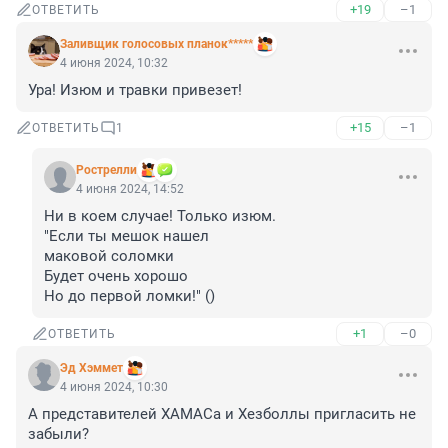
+19
–1
ОТВЕТИТЬ
Заливщик голосовых планок*****
4 июня 2024, 10:32
Ура! Изюм и травки привезет!
+15
–1
ОТВЕТИТЬ
1
Рострелли
4 июня 2024, 14:52
Ни в коем случае! Только изюм.

"Если ты мешок нашел

маковой соломки

Будет очень хорошо

Но до первой ломки!" ()
+1
–0
ОТВЕТИТЬ
Эд Хэммет
4 июня 2024, 10:30
А представителей ХАМАСа и Хезболлы пригласить не 
забыли?