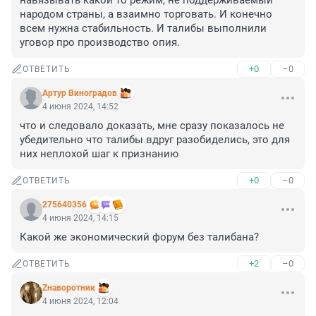
навязывать какой то режим, не поддерживаемый 
народом страны, а взаимно торговать. И конечно 
всем нужна стабильность. И талибы выполнили 
уговор про производство опия.
+0
–0
ОТВЕТИТЬ
Артур Виноградов
4 июня 2024, 14:52
что и следовало доказать, мне сразу показалось не 
убедительно что талибы вдруг разобиделись, это для 
них неплохой шаг к признанию
+0
–0
ОТВЕТИТЬ
275640356
4 июня 2024, 14:15
Какой же экономический форум без талибана?
+2
–0
ОТВЕТИТЬ
Zнаворотник
4 июня 2024, 12:04