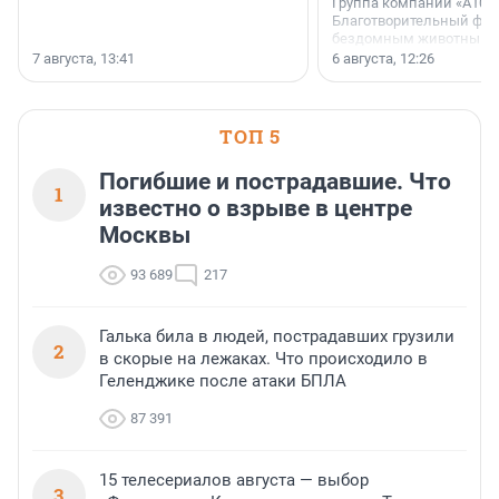
Группа компаний «А101»
Благотворительный фо
бездомным животным 
заключили соглашение
7 августа, 13:41
6 августа, 12:26
стратегическом сотрудн
ТОП 5
Погибшие и пострадавшие. Что
1
известно о взрыве в центре
Москвы
93 689
217
Галька била в людей, пострадавших грузили
2
в скорые на лежаках. Что происходило в
Геленджике после атаки БПЛА
87 391
15 телесериалов августа — выбор
3