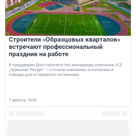
Строители «Образцовых кварталов»
встречают профессиональный
праздник на работе
В преддверии Дня строителя топ-менеджеры компании «СЗ
„Терминал-Ресурс“ — о планах компании, испытаниях и
поводах для осторожного оптимизма.
7 августа, 18:00