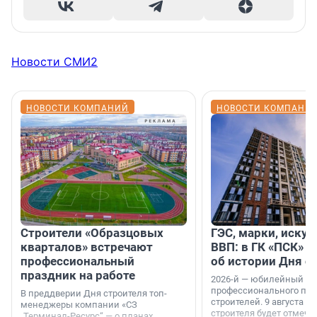
Новости СМИ2
НОВОСТИ КОМПАНИЙ
НОВОСТИ КОМПАНИ
Строители «Образцовых
ГЭС, марки, искус
кварталов» встречают
ВВП: в ГК «ПСК» р
профессиональный
об истории Дня с
праздник на работе
2026-й — юбилейный го
профессионального пр
В преддверии Дня строителя топ-
строителей. 9 августа 2
менеджеры компании «СЗ
строителя будет отмечат
„Терминал-Ресурс“ — о планах