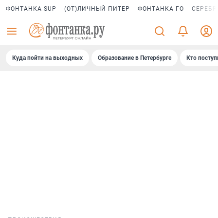
ФОНТАНКА SUP
(ОТ)ЛИЧНЫЙ ПИТЕР
ФОНТАНКА ГО
СЕРЕБР
Куда пойти на выходных
Образование в Петербурге
Кто поступ