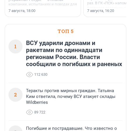
раз. В ГК «ПСК» напомни
компании, испытаниях и поводах для
появился праздник и к
осторожного оптимизма.
7 августа, 18:00
7 августа, 16:20
поменялась роль строит
ТОП 5
ВСУ ударили дронами и
1
ракетами по одиннадцати
регионам России. Власти
сообщили о погибших и раненых
112 630
Теракты против мирных граждан. Татьяна
2
Ким ответила, почему ВСУ атакует склады
Wildberries
89 722
Погибшие и пострадавшие. Что известно о