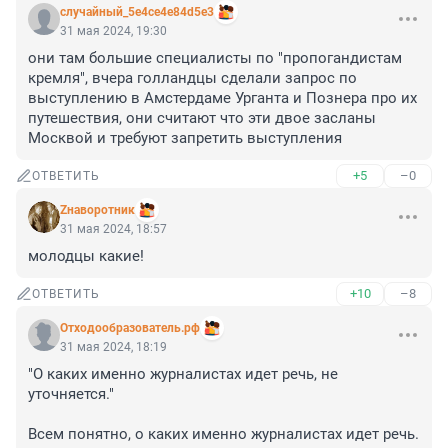
случайный_5e4ce4e84d5e3
31 мая 2024, 19:30
они там большие специалисты по "пропогандистам 
кремля", вчера голландцы сделали запрос по 
выступлению в Амстердаме Урганта и Познера про их 
путешествия, они считают что эти двое засланы 
Москвой и требуют запретить выступления
+5
–0
ОТВЕТИТЬ
Zнаворотник
31 мая 2024, 18:57
молодцы какие!
+10
–8
ОТВЕТИТЬ
Отходообразователь.рф
31 мая 2024, 18:19
"О каких именно журналистах идет речь, не 
уточняется."

Всем понятно, о каких именно журналистах идет речь. 