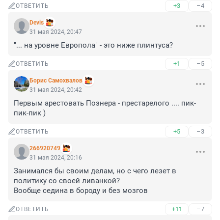
+3
–4
ОТВЕТИТЬ
Devis
31 мая 2024, 20:47
"... на уровне Европола" - это ниже плинтуса?
+1
–5
ОТВЕТИТЬ
Борис Самохвалов
31 мая 2024, 20:42
Первым арестовать Познера - престарелого .... пик-
пик-пик )
+5
–3
ОТВЕТИТЬ
266920749
31 мая 2024, 20:16
Занимался бы своим делам, но с чего лезет в 
политику со своей ливанкой?

Вообще седина в бороду и без мозгов
+11
–7
ОТВЕТИТЬ