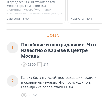
В преддверии Дня строителя топ-
менеджеры компании «СЗ
„Терминал-Ресурс“ — о планах
компании, испытаниях и поводах для
осторожного оптимизма.
7 августа, 18:00
7 августа, 13:41
ТОП 5
Погибшие и пострадавшие. Что
1
известно о взрыве в центре
Москвы
92 204
217
Галька била в людей, пострадавших грузили
2
в скорые на лежаках. Что происходило в
Геленджике после атаки БПЛА
86 092