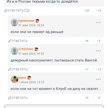
Их и в России тюрьма когда-то дождётся.
+20
–12
ОТВЕТИТЬ
3
hyperborean
31 мая 2024, 18:24
если они не примут яд раньше
+6
–5
ОТВЕТИТЬ
278933603
31 мая 2024, 18:52
дежурный каклоухилянт, пытаешься стать Вангой.
+7
–12
ОТВЕТИТЬ
iayaaz
1 июня 2024, 12:12
если они на тот момент к КлунЕ на дачу не свалят...
+0
–0
ОТВЕТИТЬ