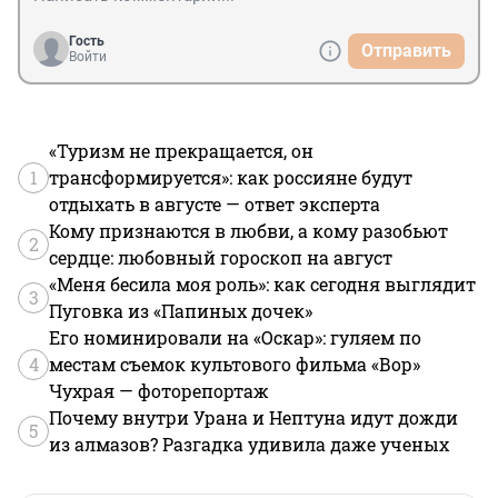
Гость
Отправить
Войти
«Туризм не прекращается, он
1
трансформируется»: как россияне будут
отдыхать в августе — ответ эксперта
Кому признаются в любви, а кому разобьют
2
сердце: любовный гороскоп на август
«Меня бесила моя роль»: как сегодня выглядит
3
Пуговка из «Папиных дочек»
Его номинировали на «Оскар»: гуляем по
4
местам съемок культового фильма «Вор»
Чухрая — фоторепортаж
Почему внутри Урана и Нептуна идут дожди
5
из алмазов? Разгадка удивила даже ученых