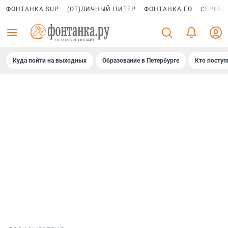
ФОНТАНКА SUP
(ОТ)ЛИЧНЫЙ ПИТЕР
ФОНТАНКА ГО
СЕРЕБР
Куда пойти на выходных
Образование в Петербурге
Кто поступ