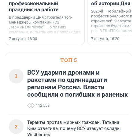
профессиональный
об истории Дня с
праздник на работе
2026-й — юбилейный го
профессионального пр
В преддверии Дня строителя топ-
строителей. 9 августа 2
менеджеры компании «СЗ
строителя будет отмечат
„Терминал-Ресурс“ — о планах
раз. В ГК «ПСК» напомни
компании, испытаниях и поводах для
появился праздник и к
осторожного оптимизма.
7 августа, 18:00
7 августа, 16:20
поменялась роль строит
ТОП 5
ВСУ ударили дронами и
1
ракетами по одиннадцати
регионам России. Власти
сообщили о погибших и раненых
112 558
Теракты против мирных граждан. Татьяна
2
Ким ответила, почему ВСУ атакует склады
Wildberries