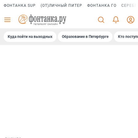
ФОНТАНКА SUP
(ОТ)ЛИЧНЫЙ ПИТЕР
ФОНТАНКА ГО
СЕРЕБР
Куда пойти на выходных
Образование в Петербурге
Кто поступ