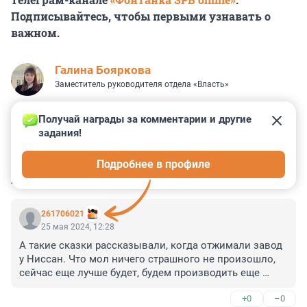
Подписывайтесь, чтобы первыми узнавать о
важном.
Галина Бояркова
Заместитель руководителя отдела «Власть»
Получай награды за комментарии и другие 
задания!
0
12
0
1
6
Подробнее в профиле
КОММЕНТАРИИ
13
261706021
25 мая 2024, 12:28
А такие сказки рассказывали, когда отжимали завод 
у Ниссан. Что мол ничего страшного не произошло, 
сейчас еще лучше будет, будем производить еще 
больше. Но получилось, как с самолетами:анонс не 
+0
–0
соответствует реалиям.