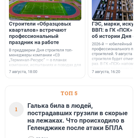
Строители «Образцовых
ГЭС, марки, искус
кварталов» встречают
ВВП: в ГК «ПСК» р
профессиональный
об истории Дня с
праздник на работе
2026-й — юбилейный го
профессионального пр
В преддверии Дня строителя топ-
строителей. 9 августа 2
менеджеры компании «СЗ
строителя будет отмечат
„Терминал-Ресурс“ — о планах
раз. В ГК «ПСК» напомни
компании, испытаниях и поводах для
появился праздник и к
осторожного оптимизма.
7 августа, 18:00
7 августа, 16:20
поменялась роль строит
ТОП 5
Галька била в людей,
1
пострадавших грузили в скорые
на лежаках. Что происходило в
Геленджике после атаки БПЛА