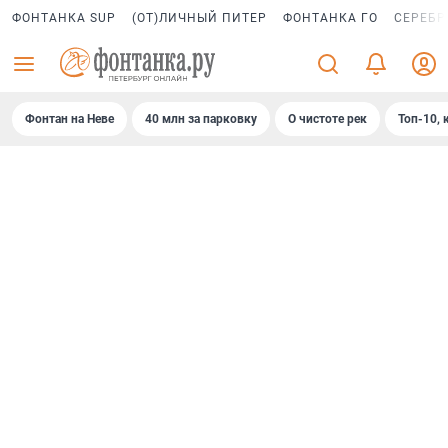
ФОНТАНКА SUP
(ОТ)ЛИЧНЫЙ ПИТЕР
ФОНТАНКА ГО
СЕРЕБР
Фонтан на Неве
40 млн за парковку
О чистоте рек
Топ-10, 