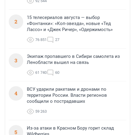
92 544
15 телесериалов августа — выбор
2
«Фонтанки»: «Коп-звезда», новые «Тед
Лассо» и «Джек Ричер», «Одержимость»
76 851
27
Экипаж пропавшего в Сибири самолета из
3
Ленобласти вышел на связь
61 740
60
ВСУ ударили ракетами и дронами по
4
территории России. Власти регионов
сообщили о пострадавших
59 263
Из-за атаки в Красном Бору горит склад
5
Wildberries