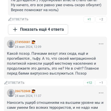
Не догадался?) Узурпировал власть стало быть?

Ну ничего, его все равно уже очень скоро обнулят) 
Вернее помножат на ноль)
+1
–2
ОТВЕТИТЬ
Показать ещё 4 ответа
274950081
24 мая 2024, 12:09
Какой позор. Пачками везут этих сюда, ещё и 
прогибаются , тьфу. А то, что своей миграционной 
политикой нанесли ущерб местному населению и 
продолжаете это делать, это не? Не в счёт? Главное 
перед баями виртуозно выслужиться. Позор
+12
–1
ОТВЕТИТЬ
266752848
24 мая 2024, 11:37
Наносить ущерб отношениям на высшем уровне мы и 
сами умеем без всяких террористов, и не надо нам 