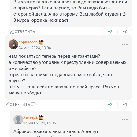
Вы хотите знать о конкретных доказательствах или 
о примерах? Если первое, то Вам надо быть 
стороной дела. А по второму, Вам любой студент 2-
3 курса юрфака накидает.
+2
–0
ОТВЕТИТЬ
Абрикосов
24 мая 2024, 13:06
нам покаяться теперь перед мигрантами?

а количество уголовных преступлений совершаемых 
ими забыть?

стрельба например недавняя в масквабаде это 
другое?

нет уж... они себя показали во всей красе. Рахмон 
меня не убедил!
+2
–1
ОТВЕТИТЬ
2
Хантер2
24 мая 2024, 15:35
Абрикос, езжай к ним и кайся. А не тут 