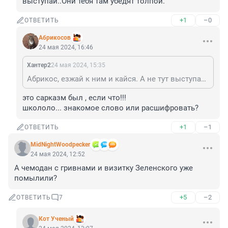
выступай..Они тебя там убедят толпой.
+1
–0
ОТВЕТИТЬ
Абрикосов
24 мая 2024, 16:46
Хантер2
24 мая 2024, 15:35
Абрикос, езжай к ним и кайся. А не тут выступай..Они тебя там убедят толпой.
это сарказм был , если что!!! 

школоло... знакомое слово или расшифровать?
+1
–1
ОТВЕТИТЬ
MidNightWoodpecker
24 мая 2024, 12:52
А чемодан с гривнами и визитку Зеленского уже 
помылили?
+5
–2
ОТВЕТИТЬ
7
Кот Ученый