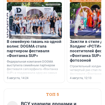
НОВОСТИ КОМПАНИЙ
НОВОСТИ КОМПАНИ
В семейную гавань на одной
Зажгли в стиле ди
волне: DOGMA стала
Холдинг «РСТИ» 
партнером фестиваля
посетителей фест
«Фонтанка SUP»
«Фонтанка SUP» я
фотозоной
Федеральная компания DOGMA
выступила семейным партнером
Строительный холдинг 
фестиваля сапсерфинга «Фонтанка
четвертый раз стал пар
SUP» и поддержала одну из самых
фестиваля «Фонтанка S
ярких и романтичных номинаций —
раз компания стремится
5 августа, 14:24
4 августа, 12:13
«SUP-свадьба».
привезти корпоративну
и подарить настоящий 
посетителям фестиваля
необычной фотозоне.
ТОП 5
ВСУ ударили дронами и