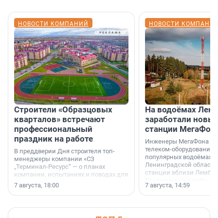
НОВОСТИ КОМПАНИЙ
НОВОСТИ КОМПАНИ
Строители «Образцовых
На водоёмах Лен
кварталов» встречают
заработали новы
профессиональный
станции МегаФон
праздник на работе
Инженеры МегаФона ус
телеком-оборудование 
В преддверии Дня строителя топ-
популярных водоёмах
менеджеры компании «СЗ
Ленинградской области
„Терминал-Ресурс“ — о планах
станции вблизи Лембол
компании, испытаниях и поводах для
Раздолинского озёр, а 
осторожного оптимизма.
7 августа, 18:00
7 августа, 14:59
недалеко от Большого Т
водопада.