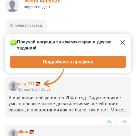
Женя Авербах
корреспондент
Ключевая ставка
Получай награды за комментарии и другие 
задания!
0
0
0
2
0
Подробнее в профиле
КОММЕНТАРИИ
2
y. l. g. 787
22 мая 2024, 22:53
А инфляция всё равно по 20% в год. Сидят великие 
умы в правительстве десятилетиями, детей своих 
сажают, а процветания как не было, так и нет. Может 
пора на покой всем паразитам?!
+0
–0
altnec