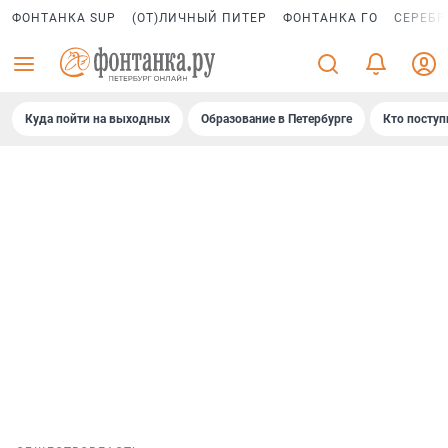
ФОНТАНКА SUP
(ОТ)ЛИЧНЫЙ ПИТЕР
ФОНТАНКА ГО
СЕРЕБР
Куда пойти на выходных
Образование в Петербурге
Кто поступ