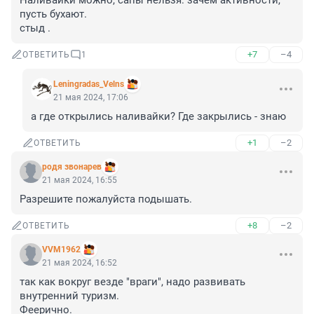
Наливайки можно, сапы нельзя. зачем активности, 
пусть бухают. 

стыд .
+7
–4
ОТВЕТИТЬ
1
Leningradas_Velns
21 мая 2024, 17:06
а где открылись наливайки? Где закрылись - знаю
+1
–2
ОТВЕТИТЬ
родя звонарев
21 мая 2024, 16:55
Разрешите пожалуйста подышать.
+8
–2
ОТВЕТИТЬ
VVM1962
21 мая 2024, 16:52
так как вокруг везде "враги", надо развивать 
внутренний туризм.

Феерично.