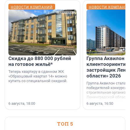
НОВОСТИ КОМПАНИЙ
НОВОСТИ КОМПАНИ
Скидка до 880 000 рублей
Группа Аквилон 
на готовое жильё*
клиентоориентир
застройщик Лени
Теперь квартиру в сданном ЖК
области» 2026
«Образцовый квартал 14» можно
купить со специальной скидкой.
Группа Аквилон стала 
победителей конкурса 
строительная организа
Ленинградской области 
номинации «Самый
6 августа, 18:00
6 августа, 16:50
клиентоориентированн
застройщик Ленинград
области».
ТОП 5