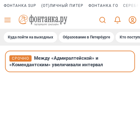
ФОНТАНКА SUP
(ОТ)ЛИЧНЫЙ ПИТЕР
ФОНТАНКА ГО
СЕРЕБР
Куда пойти на выходных
Образование в Петербурге
Кто поступ
Между «Адмиралтейской» и
СРОЧНО
«Комендантским» увеличивали интервал