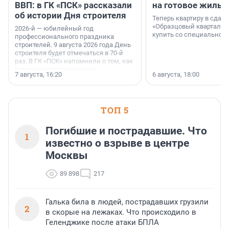
ВВП: в ГК «ПСК» рассказали
на готовое жильё
об истории Дня строителя
Теперь квартиру в сда
«Образцовый квартал 1
2026-й — юбилейный год
купить со специальной 
профессионального праздника
строителей. 9 августа 2026 года День
строителя будет отмечаться в 70-й
раз. В ГК «ПСК» напомнили о том, как
появился праздник и как
7 августа, 16:20
6 августа, 18:00
поменялась роль строительства.
ТОП 5
Погибшие и пострадавшие. Что
1
известно о взрыве в центре
Москвы
89 898
217
Галька била в людей, пострадавших грузили
2
в скорые на лежаках. Что происходило в
Геленджике после атаки БПЛА