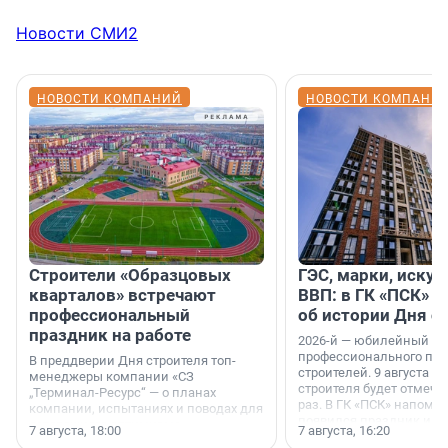
Новости СМИ2
НОВОСТИ КОМПАНИЙ
НОВОСТИ КОМПАНИ
Строители «Образцовых
ГЭС, марки, искус
кварталов» встречают
ВВП: в ГК «ПСК» р
профессиональный
об истории Дня с
праздник на работе
2026-й — юбилейный го
профессионального пр
В преддверии Дня строителя топ-
строителей. 9 августа 2
менеджеры компании «СЗ
строителя будет отмечат
„Терминал-Ресурс“ — о планах
раз. В ГК «ПСК» напомни
компании, испытаниях и поводах для
появился праздник и к
осторожного оптимизма.
7 августа, 18:00
7 августа, 16:20
поменялась роль строит