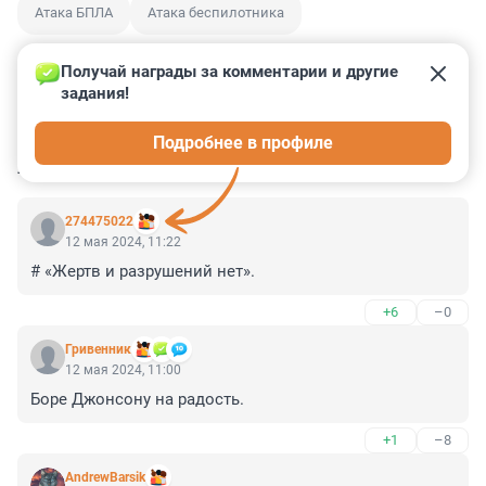
Атака БПЛА
Атака беспилотника
Получай награды за комментарии и другие 
задания!
1
4
0
2
1
Подробнее в профиле
КОММЕНТАРИИ
5
274475022
12 мая 2024, 11:22
# «Жертв и разрушений нет».
+6
–0
Гривенник
12 мая 2024, 11:00
Боре Джонсону на радость.
+1
–8
AndrewBarsik