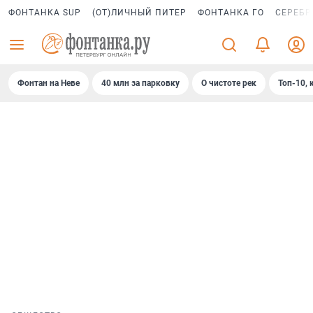
ФОНТАНКА SUP
(ОТ)ЛИЧНЫЙ ПИТЕР
ФОНТАНКА ГО
СЕРЕБР
Фонтан на Неве
40 млн за парковку
О чистоте рек
Топ-10, 