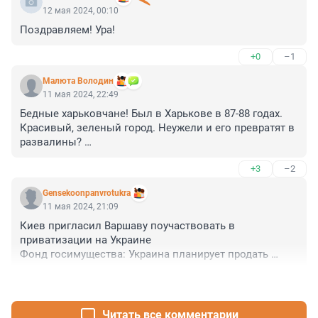
12 мая 2024, 00:10
Поздравляем! Ура!
+0
–1
Малюта Володин
11 мая 2024, 22:49
Бедные харьковчане! Был в Харькове в 87-88 годах. 
Красивый, зеленый город. Неужели и его превратят в 
развалины? 

А всего-то надо просто вернуться в свои границы. 
+3
–2
Белгороду, уверен, это очень нужно. Но кто же его 
спросит.
Gensekoonpanvrotukra
11 мая 2024, 21:09
Киев пригласил Варшаву поучаствовать в 
приватизации на Украине

Фонд госимущества: Украина планирует продать 
Польше промышленные объекты страны.

+4
–2
Индеец Зельчон решил всё распродать на последок.
Читать все комментарии