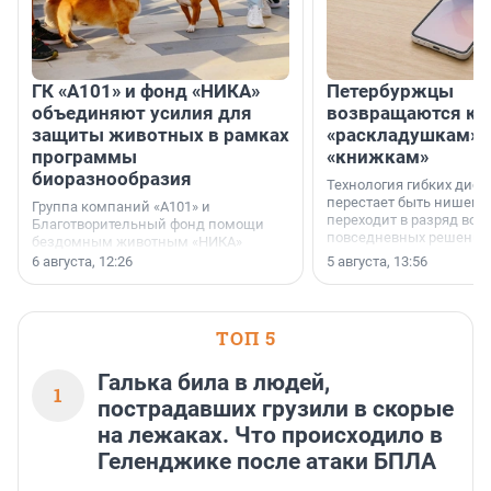
ГК «А101» и фонд «НИКА»
Петербуржцы
объединяют усилия для
возвращаются к
защиты животных в рамках
«раскладушкам» 
программы
«книжкам»
биоразнообразия
Технология гибких дисп
перестает быть нишевы
Группа компаний «А101» и
переходит в разряд вос
Благотворительный фонд помощи
повседневных решений
бездомным животным «НИКА»
заключили соглашение о
6 августа, 12:26
5 августа, 13:56
стратегическом сотрудничестве.
ТОП 5
Галька била в людей,
1
пострадавших грузили в скорые
на лежаках. Что происходило в
Геленджике после атаки БПЛА