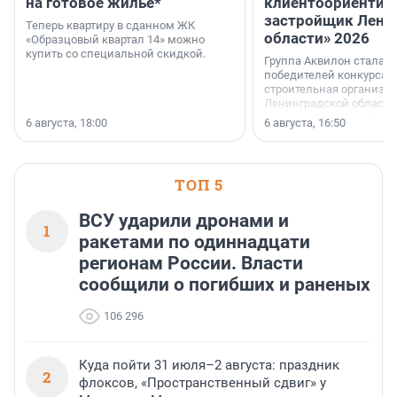
на готовое жильё*
клиентоориентир
застройщик Лени
Теперь квартиру в сданном ЖК
области» 2026
«Образцовый квартал 14» можно
купить со специальной скидкой.
Группа Аквилон стала 
победителей конкурса 
строительная организа
Ленинградской области 
номинации «Самый
6 августа, 18:00
6 августа, 16:50
клиентоориентированн
застройщик Ленинград
области».
ТОП 5
ВСУ ударили дронами и
1
ракетами по одиннадцати
регионам России. Власти
сообщили о погибших и раненых
106 296
Куда пойти 31 июля–2 августа: праздник
2
флоксов, «Пространственный сдвиг» у