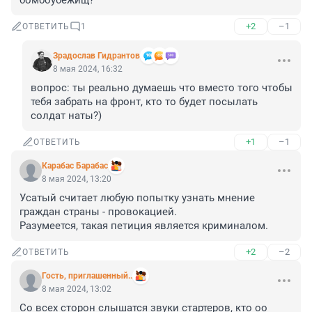
бомбоубежищ?
+2
–1
ОТВЕТИТЬ
1
Зрадослав Гидрантов
8 мая 2024, 16:32
вопрос: ты реально думаешь что вместо того чтобы 
тебя забрать на фронт, кто то будет посылать 
солдат наты?)
+1
–1
ОТВЕТИТЬ
Карабас Барабас
8 мая 2024, 13:20
Усатый считает любую попытку узнать мнение 
граждан страны - провокацией.

Разумеется, такая петиция является криминалом.
+2
–2
ОТВЕТИТЬ
Гость, приглашенный..
8 мая 2024, 13:02
Со всех сторон слышатся звуки стартеров, кто оо 