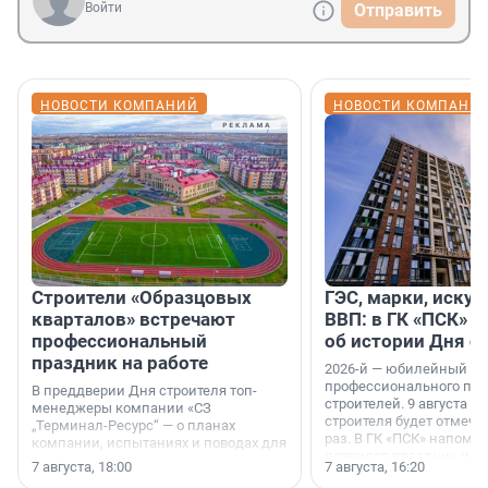
Войти
Отправить
НОВОСТИ КОМПАНИЙ
НОВОСТИ КОМПАНИ
Строители «Образцовых
ГЭС, марки, искус
кварталов» встречают
ВВП: в ГК «ПСК» р
профессиональный
об истории Дня с
праздник на работе
2026-й — юбилейный го
профессионального пр
В преддверии Дня строителя топ-
строителей. 9 августа 2
менеджеры компании «СЗ
строителя будет отмечат
„Терминал-Ресурс“ — о планах
раз. В ГК «ПСК» напомни
компании, испытаниях и поводах для
появился праздник и к
осторожного оптимизма.
7 августа, 18:00
7 августа, 16:20
поменялась роль строит