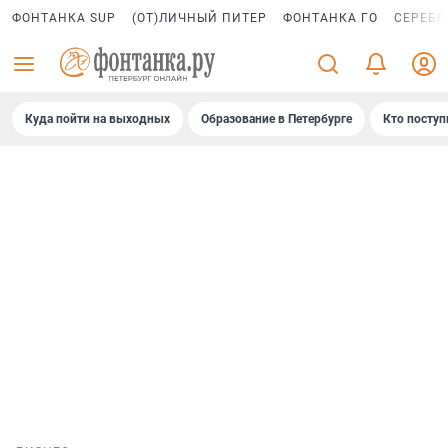
ФОНТАНКА SUP
(ОТ)ЛИЧНЫЙ ПИТЕР
ФОНТАНКА ГО
СЕРЕБР
Куда пойти на выходных
Образование в Петербурге
Кто поступ