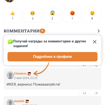
1
2
2
1
8
КОММЕНТАРИИ
9
Получай награды за комментарии и другие 
Гость
15 декабря 2025, 15:41
задания!
работал в этом недобанке, надеюсь он навсегад 
Подробнее в профиле
покинет рынок России
+1
–0
Chinalove
2 мая 2024, 22:22
ИКЕЯ, вернись! Пожаааалуйста!
+2
–0
Alex000