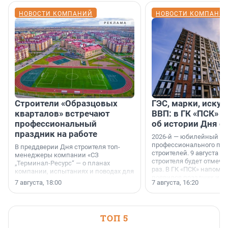
НОВОСТИ КОМПАНИЙ
НОВОСТИ КОМПАНИ
Строители «Образцовых
ГЭС, марки, искус
кварталов» встречают
ВВП: в ГК «ПСК» р
профессиональный
об истории Дня с
праздник на работе
2026-й — юбилейный го
профессионального пр
В преддверии Дня строителя топ-
строителей. 9 августа 2
менеджеры компании «СЗ
строителя будет отмечат
„Терминал-Ресурс“ — о планах
раз. В ГК «ПСК» напомни
компании, испытаниях и поводах для
появился праздник и к
осторожного оптимизма.
7 августа, 18:00
7 августа, 16:20
поменялась роль строит
ТОП 5